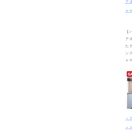
ア
ャ
【
ア
た
ン
ャ
＜
＞