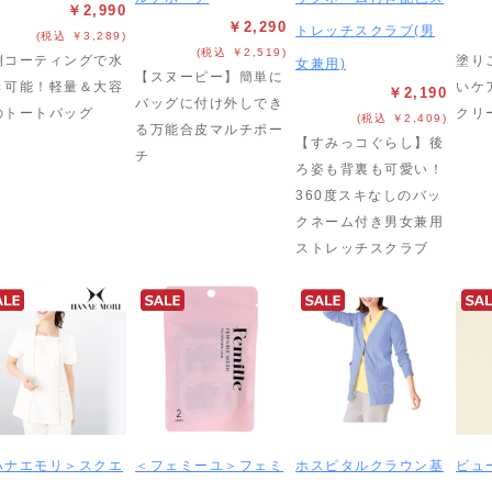
￥2,990
￥2,290
トレッチスクラブ(男
(税込 ￥3,289)
(税込 ￥2,519)
側コーティングで水
塗り
女兼用)
【スヌーピー】簡単に
き可能！軽量＆大容
いケ
￥2,190
バッグに付け外しでき
のトートバッグ
クリ
(税込 ￥2,409)
る万能合皮マルチポー
【すみっコぐらし】後
チ
ろ姿も背裏も可愛い！
360度スキなしのバッ
クネーム付き男女兼用
ストレッチスクラブ
ハナエモリ＞スクエ
＜フェミーユ＞フェミ
ホスピタルクラウン基
ビュ