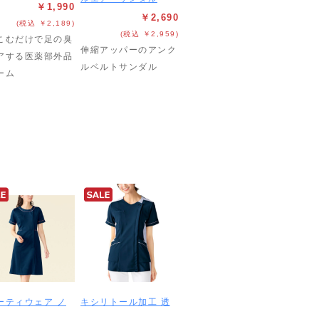
￥1,990
￥2,690
(税込 ￥2,189)
(税込 ￥2,959)
こむだけで足の臭
伸縮アッパーのアンク
アする医薬部外品
ルベルトサンダル
ーム
ーティウェア ノ
キシリトール加工 透