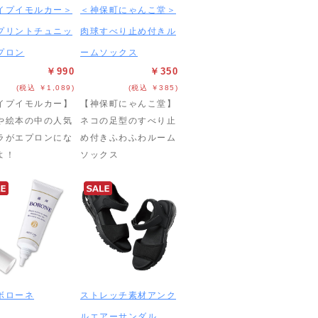
イプイモルカー＞
＜神保町にゃんこ堂＞
プリントチュニッ
肉球すべり止め付きル
プロン
ームソックス
￥990
￥350
(税込 ￥1,089)
(税込 ￥385)
イプイモルカー】
【神保町にゃんこ堂】
や絵本の中の人気
ネコの足型のすべり止
ラがエプロンにな
め付きふわふわルーム
よ！
ソックス
ボローネ
ストレッチ素材アンク
ルエアーサンダル