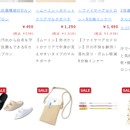
水抗菌機能付Dカン
＜ムーミン＞ポケット
＜ファイヤーアセドロ
2倍
プロン
クリアマルチポーチ
ン＞8分袖インナー
さら
￥490
￥1,290
￥1,490
ャツ
(税込 ￥539)
(税込 ￥1,419)
(税込 ￥1,639)
性汚れから白衣を守
【ムーミン】外ポケッ
【ファイヤーアセドロ
て抗菌もできるDカ
トがクリアで中身が見
ン】汗の不快を解消！
汗で
エプロン
えやすいタイプのマル
濡れ戻り・汗ムレ軽減
と気
チポーチ
8分袖インナー
乾×
ロシ