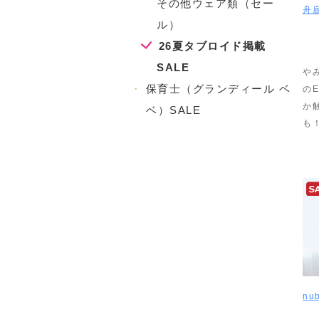
その他ウェア類（セー
舟
ル）
26夏タブロイド掲載
SALE
や
・
保育士（グランディール ベ
の
か
ベ）SALE
も
nu