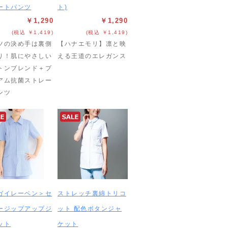
ートパンツ
ト)
￥1,290
￥1,290
(税込 ￥1,419)
(税込 ￥1,419)
ツの決め手は裏側
【ハナエモリ】凛と映
り！肌にやさしい
える王道のエレガンス
トンブレンド＋プ
アム抗菌ストレー
ンツ
ガイレーベン＞セ
ストレッチ裏綿トリコ
ージップアップジ
ット 配色ボタンジャ
ット
ケット