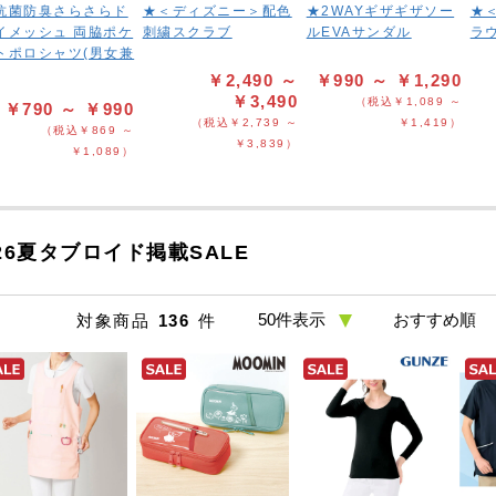
抗菌防臭さらさらド
★＜ディズニー＞配色
★2WAYギザギザソー
★
イメッシュ 両脇ポケ
刺繍スクラブ
ルEVAサンダル
ラ
トポロシャツ(男女兼
￥2,490 ～
￥990 ～ ￥1,290
￥3,490
（税込￥1,089 ～
￥790 ～ ￥990
（税込￥2,739 ～
￥1,419）
（税込￥869 ～
￥3,839）
￥1,089）
26夏タブロイド掲載SALE
対象商品
136
件