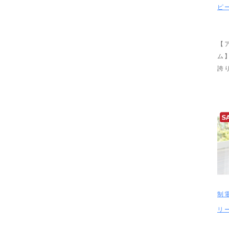
ピ
【
ム
誇
制
リ