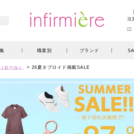
注
集
職業別
ブランド
S
E（セール）
>
26夏タブロイド掲載SALE