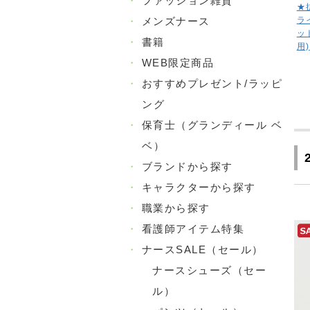
・
ファッション雑貨
★
ラ
・
メンズナース
ッ
・
書籍
用)
・
WEB限定商品
・
おすすめプレゼント/ラッピ
ング
・
保育士（グランディール ベ
ベ）
・
ブランドから探す
・
キャラクターから探す
・
職業から探す
・
看護師アイテム特集
・
ナースSALE（セール）
ナースシューズ（セー
ル）