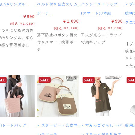
底EVAサンダル
ベルト付き合皮スリム
バンジーストラップ
＜プ
ポーチ
(スマート)3本組
総柄
￥990
￥1,090
￥990
クエ
(税込 ￥1,089)
(税込 ￥1,199)
(税込 ￥1,089)
みつきになる弾力性
落下防止のボタン留め
工夫が光るストラップ
EVAサンダル。柔ら
付きスマート携帯ポー
で効率アップ
【プ
触感を普段履きに
チ
映像
！
キャ
った
biトートバッグ
＜スヌーピー＞合皮マ
＜すみっコぐらし＞バ
薬用
ルチポーチ
ックネーム付き配色ス