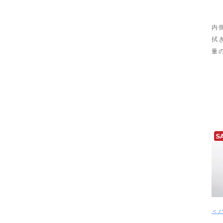
内
拭
量
＜