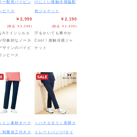
ラー配色パイピン
けにくい接触冷感脇配
ンピース
色ジャケット
￥2,990
￥2,190
(税込 ￥3,289)
(税込 ￥2,409)
なAラインシルエ
汗をかいても爽やか
が印象的なノーカ
Cool！接触冷感ジャ
デザインのパイピ
ケット
ワンピース
ットン素材オーク
＜ハナエモリ＞美脚ス
ト制菌加工付きス
トレートパンツ(タイ