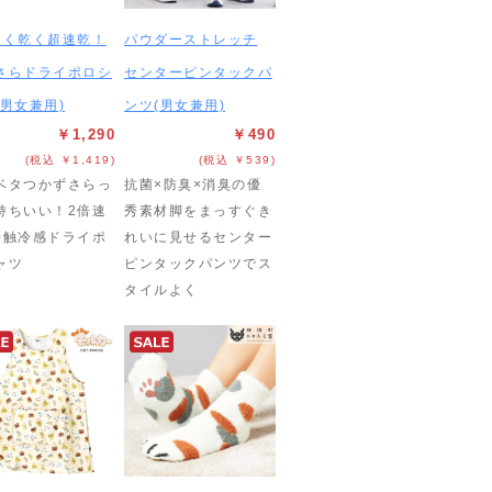
速く乾く超速乾！
パウダーストレッチ
さらドライポロシ
センターピンタックパ
(男女兼用)
ンツ(男女兼用)
￥1,290
￥490
(税込 ￥1,419)
(税込 ￥539)
ベタつかずさらっ
抗菌×防臭×消臭の優
持ちいい！2倍速
秀素材脚をまっすぐき
接触冷感ドライポ
れいに見せるセンター
ャツ
ピンタックパンツでス
タイルよく