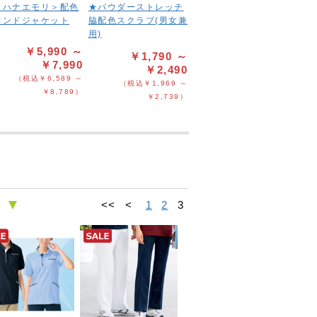
＜ハナエモリ＞配色
★パウダーストレッチ
ウンドジャケット
脇配色スクラブ(男女兼
用)
￥5,990 ～
￥1,790 ～
￥7,990
￥2,490
（税込￥6,589 ～
（税込￥1,969 ～
￥8,789）
￥2,739）
<<
<
1
2
3