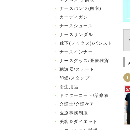
・
ナースパンツ(白衣)
・
カーディガン
・
ナースシューズ
・
ナースサンダル
・
靴下(ソックス)/パンスト
・
ナースインナー
・
ナースグッズ/医療雑貨
・
聴診器/ステート
1
・
印鑑/スタンプ
・
衛生用品
・
ドクターコート/診察衣
・
介護士/介護ケア
・
医療事務制服
・
美容＆ダイエット