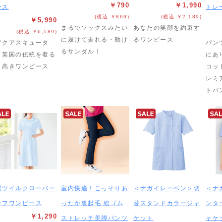
￥790
￥1,990
ース
トレ
(税込 ￥869)
(税込 ￥2,189)
￥5,990
まるでソックスみたい
あなたの笑顔を約束す
(税込 ￥6,589)
に履けて走れる・動け
るワンピース
アクアスキュータ
パン
るサンダル！
】英国の伝統を着る
にあ
り高きワンピース
コッ
レミ
トパ
電ツイルクローバー
室内快適！こっそりあ
＜ナガイレーベン＞切
＜ナ
ーフワンピース
ったか裏起毛 総ゴム
替スタンドカラージャ
ンタ
￥1,290
ストレッチ美脚パンツ
ケット
ャケ