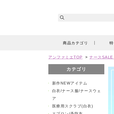
商品カテゴリ
特
アンファミエTOP
>
ナースSAL
カテゴリ
・
新作NEWアイテム
・
白衣/ナース服/ナースウェ
ア
・
医療用スクラブ(白衣)
・
エプロン/予防衣