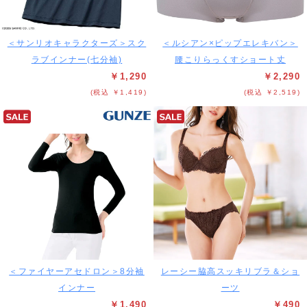
＜サンリオキャラクターズ＞スク
＜ルシアン×ピップエレキバン＞
ラブインナー(七分袖)
腰こりらっくすショート丈
￥1,290
￥2,290
(税込 ￥1,419)
(税込 ￥2,519)
＜ファイヤーアセドロン＞8分袖
レーシー脇高スッキリブラ＆ショ
インナー
ーツ
￥1,490
￥490