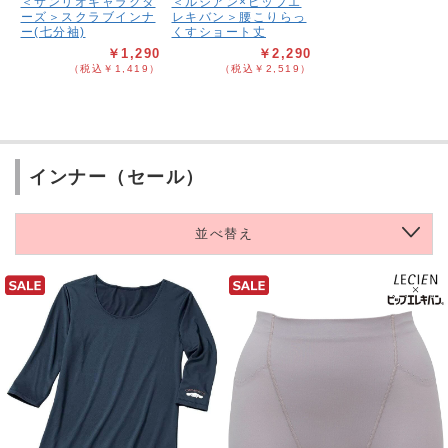
＜サンリオキャラクタ
＜ルシアン×ピップエ
ーズ＞スクラブインナ
レキバン＞腰こりらっ
ー(七分袖)
くすショート丈
￥1,290
￥2,290
（税込￥1,419）
（税込￥2,519）
インナー（セール）
並べ替え