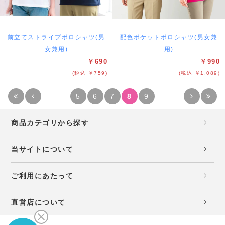
前立てストライプポロシャツ(男
配色ポケットポロシャツ(男女兼
女兼用)
用)
￥690
￥990
(税込 ￥759)
(税込 ￥1,089)
5
6
7
8
9
商品カテゴリから探す
当サイトについて
ご利用にあたって
直営店について