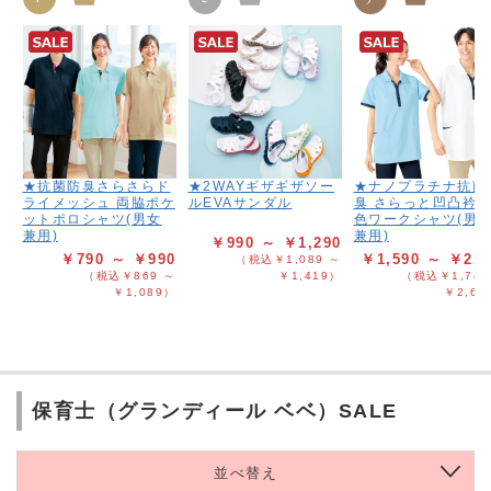
★抗菌防臭さらさらド
★2WAYギザギザソー
★ナノプラチナ抗菌
ライメッシュ 両脇ポケ
ルEVAサンダル
臭 さらっと凹凸衿
ットポロシャツ(男女
色ワークシャツ(男
兼用)
兼用)
￥990 ～ ￥1,290
￥790 ～ ￥990
￥1,590 ～ ￥2,3
（税込￥1,089 ～
（税込￥869 ～
￥1,419）
（税込￥1,749
￥1,089）
￥2,62
保育士（グランディール ベベ）SALE
並べ替え