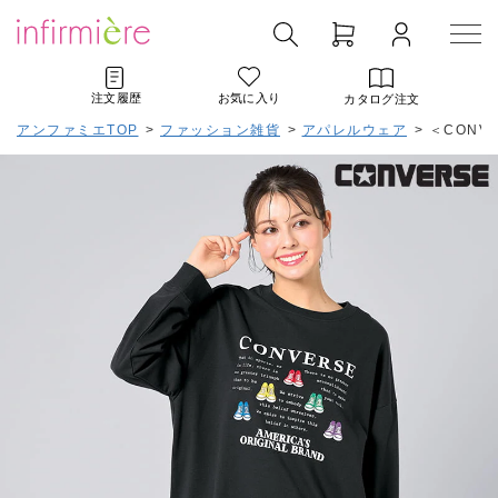
注文履歴
お気に入り
カタログ注文
アンファミエTOP
>
ファッション雑貨
>
アパレルウェア
>
＜CONV