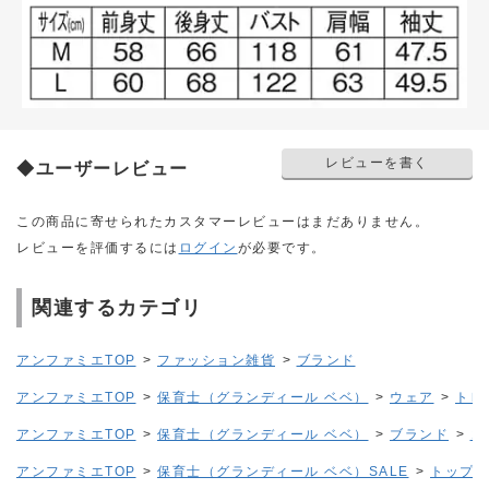
レビューを書く
◆ユーザーレビュー
この商品に寄せられたカスタマーレビューはまだありません。
レビューを評価するには
ログイン
が必要です。
関連するカテゴリ
アンファミエTOP
>
ファッション雑貨
>
ブランド
アンファミエTOP
>
保育士（グランディール ベベ）
>
ウェア
>
トレ
アンファミエTOP
>
保育士（グランディール ベベ）
>
ブランド
>
コ
アンファミエTOP
>
保育士（グランディール ベベ）SALE
>
トップス(