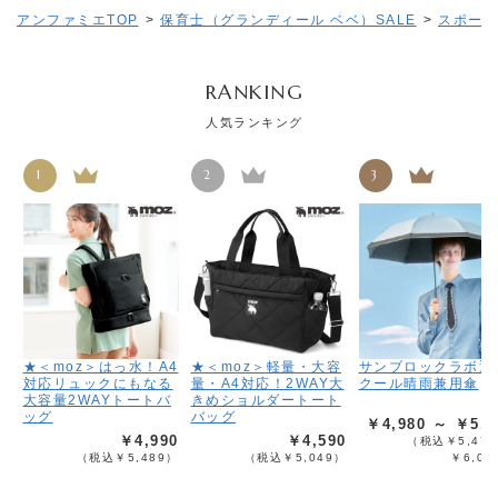
アンファミエTOP
>
保育士（グランディール ベベ）SALE
>
スポーツ
RANKING
人気ランキング
1
2
3
★＜moz＞はっ水！A4
★＜moz＞軽量・大容
サンブロックラボ遮
対応リュックにもなる
量・A4対応！2WAY大
クール晴雨兼用傘
大容量2WAYトートバ
きめショルダートート
ッグ
バッグ
￥4,980 ～ ￥5,4
￥4,990
￥4,590
（税込￥5,478
（税込￥5,489）
（税込￥5,049）
￥6,02