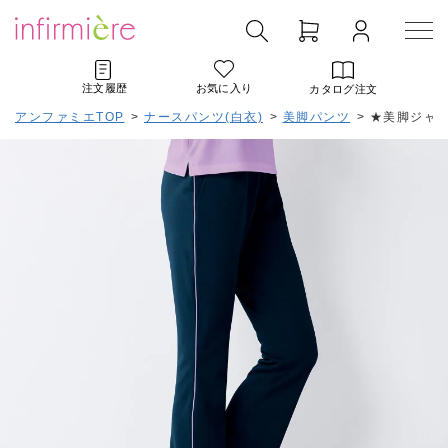
注文履歴
お気に入り
カタログ注文
アンファミエTOP
>
ナースパンツ(白衣)
>
美脚パンツ
>
★美脚ジャ