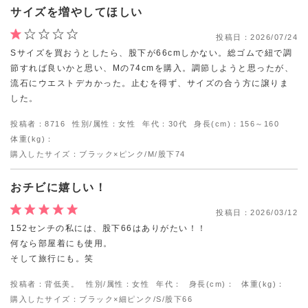
サイズを増やしてほしい
投稿日：
2026/07/24
Sサイズを買おうとしたら、股下が66cmしかない。総ゴムで紐で調
節すれば良いかと思い、Mの74cmを購入。調節しようと思ったが、
流石にウエストデカかった。止むを得ず、サイズの合う方に譲りま
した。
投稿者：8716
性別/属性：女性
年代：30代
身長(cm)：156～160
体重(kg)：
購入したサイズ：ブラック×ピンク/M/股下74
おチビに嬉しい！
投稿日：
2026/03/12
152センチの私には、股下66はありがたい！！
何なら部屋着にも使用。
そして旅行にも。笑
投稿者：背低美。
性別/属性：女性
年代：
身長(cm)：
体重(kg)：
購入したサイズ：ブラック×細ピンク/S/股下66