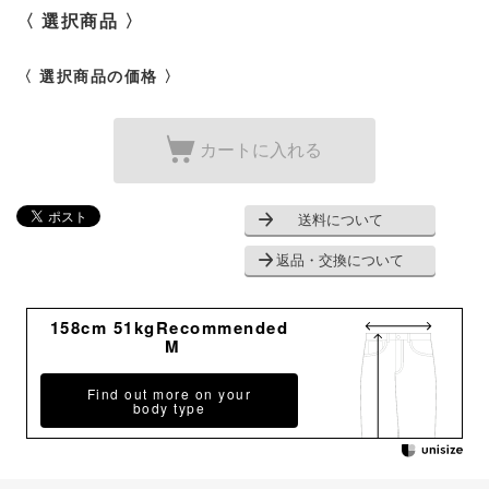
〈 選択商品 〉
〈 選択商品の価格 〉
カートに入れる
送料について
返品・交換について
158cm 51kgRecommended
M
Find out more on your
body type