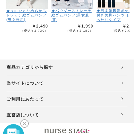
★＜moz＞なめらかス
★パウダーストレッチ
★日本製携帯ポケッ
トレッチ総ゴムパンツ
総ゴムパンツ(男女兼
付き美脚パンツ も
(男女兼用)
用)
ったりタイプ
￥2,490
￥1,990
￥2,6
（税込￥2,739）
（税込￥2,189）
（税込￥2,95
商品カテゴリから探す
当サイトについて
ご利用にあたって
直営店について