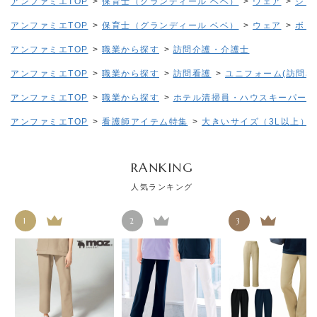
アンファミエTOP
>
保育士（グランディール ベベ）
>
ウェア
>
ジャ
アンファミエTOP
>
保育士（グランディール ベベ）
>
ウェア
>
ボト
アンファミエTOP
>
職業から探す
>
訪問介護・介護士
アンファミエTOP
>
職業から探す
>
訪問看護
>
ユニフォーム(訪問看
アンファミエTOP
>
職業から探す
>
ホテル清掃員・ハウスキーパー
アンファミエTOP
>
看護師アイテム特集
>
大きいサイズ（3L以上）
RANKING
人気ランキング
1
2
3