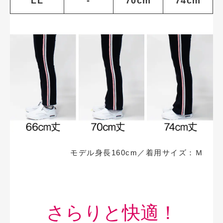
LL
-
70cm
74cm
モデル身長160cm／着用サイズ：Ｍ
さらりと快適！