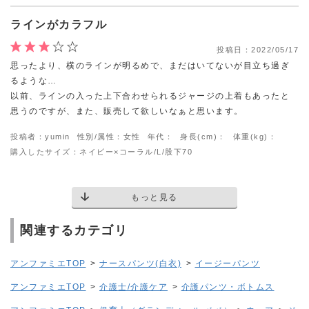
ラインがカラフル
投稿日：
2022/05/17
思ったより、横のラインが明るめで、まだはいてないが目立ち過ぎ
るような…
以前、ラインの入った上下合わせられるジャージの上着もあったと
思うのですが、また、販売して欲しいなぁと思います。
投稿者：yumin
性別/属性：女性
年代：
身長(cm)：
体重(kg)：
購入したサイズ：ネイビー×コーラル/L/股下70
もっと見る
関連するカテゴリ
アンファミエTOP
>
ナースパンツ(白衣)
>
イージーパンツ
アンファミエTOP
>
介護士/介護ケア
>
介護パンツ・ボトムス