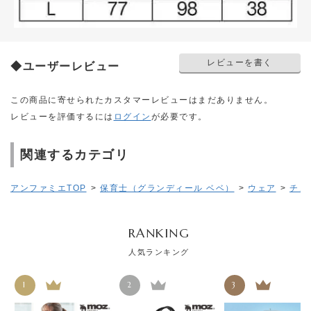
レビューを書く
◆ユーザーレビュー
この商品に寄せられたカスタマーレビューはまだありません。
レビューを評価するには
ログイン
が必要です。
関連するカテゴリ
アンファミエTOP
>
保育士（グランディール ベベ）
>
ウェア
>
チュ
RANKING
人気ランキング
1
2
3