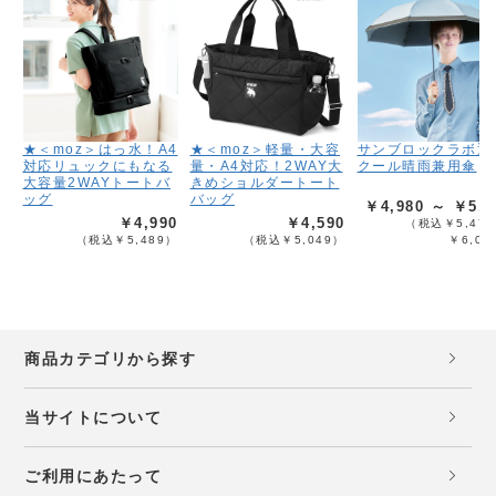
★＜moz＞はっ水！A4
★＜moz＞軽量・大容
サンブロックラボ遮
対応リュックにもなる
量・A4対応！2WAY大
クール晴雨兼用傘
大容量2WAYトートバ
きめショルダートート
ッグ
バッグ
￥4,980 ～ ￥5,4
￥4,990
￥4,590
（税込￥5,478
（税込￥5,489）
（税込￥5,049）
￥6,02
商品カテゴリから探す
当サイトについて
ご利用にあたって