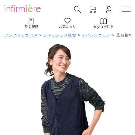
注文履歴
お気に入り
カタログ注文
アンファミエTOP
>
ファッション雑貨
>
アパレルウェア
>
重ね着マ