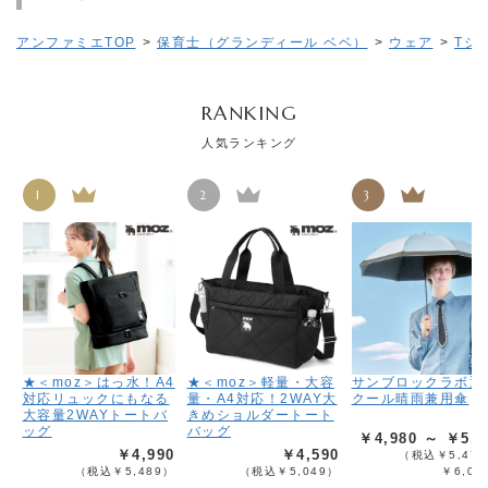
アンファミエTOP
>
保育士（グランディール ベベ）
>
ウェア
>
Tシ
RANKING
人気ランキング
1
2
3
★＜moz＞はっ水！A4
★＜moz＞軽量・大容
サンブロックラボ遮
対応リュックにもなる
量・A4対応！2WAY大
クール晴雨兼用傘
大容量2WAYトートバ
きめショルダートート
ッグ
バッグ
￥4,980 ～ ￥5,4
￥4,990
￥4,590
（税込￥5,478
（税込￥5,489）
（税込￥5,049）
￥6,02