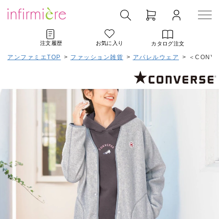
注文履歴
お気に入り
カタログ注文
アンファミエTOP
>
ファッション雑貨
>
アパレルウェア
>
＜CONV