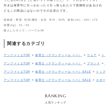
付きは保育中に引っかかったり引っ張られたりで危険性があるけれ
どもこの商品にはないのでその点安心です。
投稿者：希望
性別/属性：女性
年代：30代
身長(cm)：166～170
体重(kg)：51～55
購入したサイズ：パープル/M
関連するカテゴリ
アンファミエTOP
>
保育士（グランディール ベベ）
>
ウェア
>
トレ
アンファミエTOP
>
保育士（グランディール ベベ）
>
ブランド
>
コ
アンファミエTOP
>
保育士（グランディール ベベ）SALE
>
トップス(
アンファミエTOP
>
保育士（グランディール ベベ）SALE
>
スポーツ
RANKING
人気ランキング