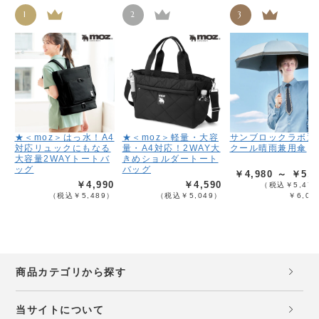
1
2
3
★＜moz＞はっ水！A4
★＜moz＞軽量・大容
サンブロックラボ遮
対応リュックにもなる
量・A4対応！2WAY大
クール晴雨兼用傘
大容量2WAYトートバ
きめショルダートート
ッグ
バッグ
￥4,980 ～ ￥5,4
￥4,990
￥4,590
（税込￥5,478
（税込￥5,489）
（税込￥5,049）
￥6,02
商品カテゴリから探す
当サイトについて