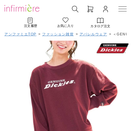
注文履歴
お気に入り
カタログ注文
アンファミエTOP
>
ファッション雑貨
>
アパレルウェア
>
＜GENU