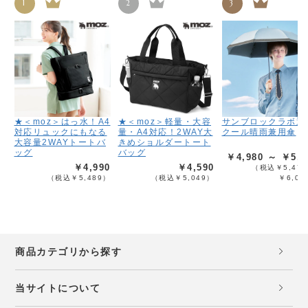
1
2
3
★＜moz＞はっ水！A4
★＜moz＞軽量・大容
サンブロックラボ遮
対応リュックにもなる
量・A4対応！2WAY大
クール晴雨兼用傘
大容量2WAYトートバ
きめショルダートート
ッグ
バッグ
￥4,980 ～ ￥5,4
￥4,990
￥4,590
（税込￥5,478
（税込￥5,489）
（税込￥5,049）
￥6,02
商品カテゴリから探す
当サイトについて