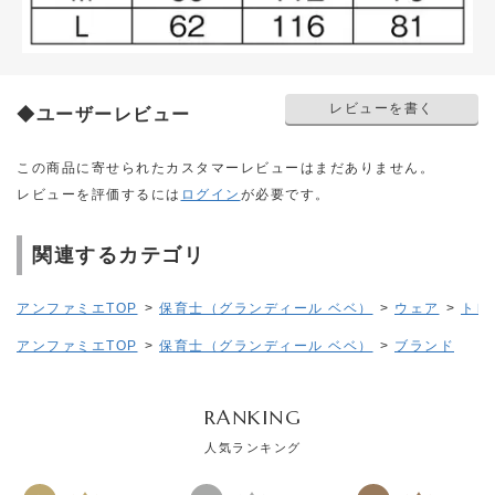
レビューを書く
◆ユーザーレビュー
この商品に寄せられたカスタマーレビューはまだありません。
レビューを評価するには
ログイン
が必要です。
関連するカテゴリ
アンファミエTOP
>
保育士（グランディール ベベ）
>
ウェア
>
トレ
アンファミエTOP
>
保育士（グランディール ベベ）
>
ブランド
RANKING
人気ランキング