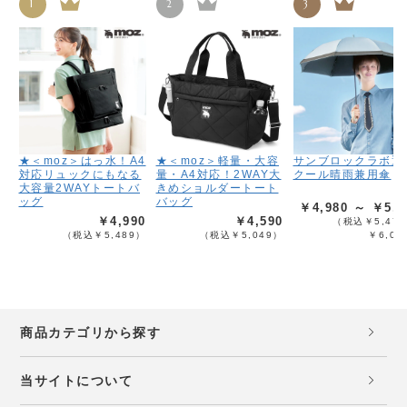
1
2
3
★＜moz＞はっ水！A4
★＜moz＞軽量・大容
サンブロックラボ遮
対応リュックにもなる
量・A4対応！2WAY大
クール晴雨兼用傘
大容量2WAYトートバ
きめショルダートート
ッグ
バッグ
￥4,980 ～ ￥5,4
￥4,990
￥4,590
（税込￥5,478
（税込￥5,489）
（税込￥5,049）
￥6,02
商品カテゴリから探す
当サイトについて