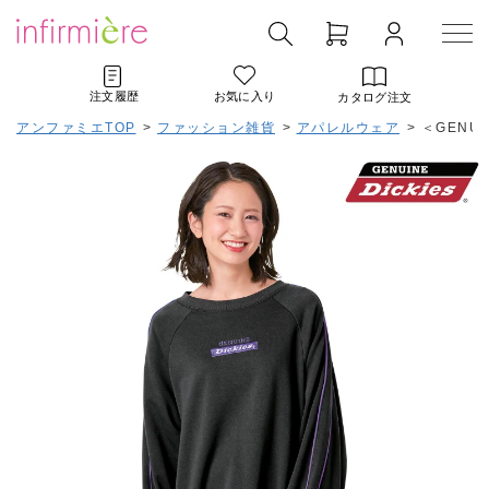
注文履歴
お気に入り
カタログ注文
アンファミエTOP
>
ファッション雑貨
>
アパレルウェア
>
＜GENU