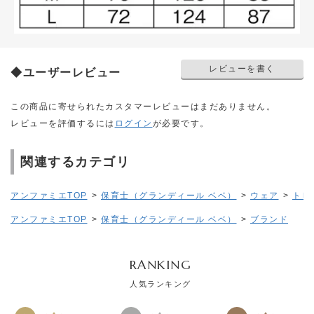
レビューを書く
◆ユーザーレビュー
この商品に寄せられたカスタマーレビューはまだありません。
レビューを評価するには
ログイン
が必要です。
関連するカテゴリ
アンファミエTOP
>
保育士（グランディール ベベ）
>
ウェア
>
トレ
アンファミエTOP
>
保育士（グランディール ベベ）
>
ブランド
RANKING
人気ランキング