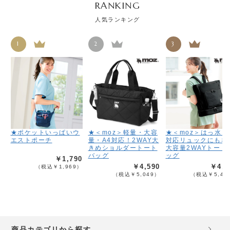
RANKING
人気ランキング
1
2
3
★ポケットいっぱいウ
★＜moz＞軽量・大容
★＜moz＞はっ水！
エストポーチ
量・A4対応！2WAY大
対応リュックにもな
きめショルダートート
大容量2WAYトート
バッグ
ッグ
￥1,790
￥4,590
￥4,9
（税込￥1,969）
（税込￥5,049）
（税込￥5,48
商品カテゴリから探す