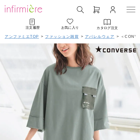
注文履歴
お気に入り
カタログ注文
アンファミエTOP
>
ファッション雑貨
>
アパレルウェア
>
＜CONV