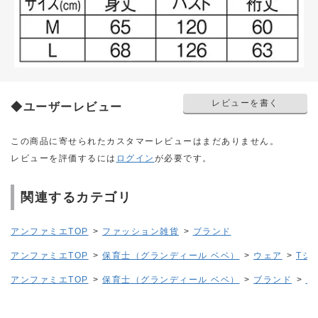
レビューを書く
◆ユーザーレビュー
この商品に寄せられたカスタマーレビューはまだありません。
レビューを評価するには
ログイン
が必要です。
関連するカテゴリ
アンファミエTOP
>
ファッション雑貨
>
ブランド
アンファミエTOP
>
保育士（グランディール ベベ）
>
ウェア
>
Tシ
アンファミエTOP
>
保育士（グランディール ベベ）
>
ブランド
>
コ