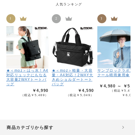
人気ランキング
1
2
3
★＜moz＞はっ水！A4
★＜moz＞軽量・大容
サンブロックラボ遮
対応リュックにもなる
量・A4対応！2WAY大
クール晴雨兼用傘
大容量2WAYトートバ
きめショルダートート
ッグ
バッグ
￥4,980 ～ ￥5,4
￥4,990
￥4,590
（税込￥5,478
（税込￥5,489）
（税込￥5,049）
￥6,02
商品カテゴリから探す