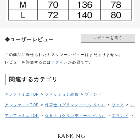
レビューを書く
◆ユーザーレビュー
この商品に寄せられたカスタマーレビューはまだありません。
レビューを評価するには
ログイン
が必要です。
関連するカテゴリ
アンファミエTOP
>
ファッション雑貨
>
ブランド
アンファミエTOP
>
保育士（グランディール ベベ）
>
ウェア
>
トレ
アンファミエTOP
>
保育士（グランディール ベベ）
>
ブランド
>
コ
RANKING