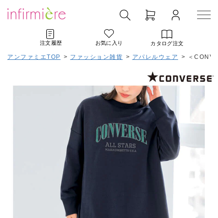
注文履歴
お気に入り
カタログ注文
アンファミエTOP
>
ファッション雑貨
>
アパレルウェア
>
＜CONV