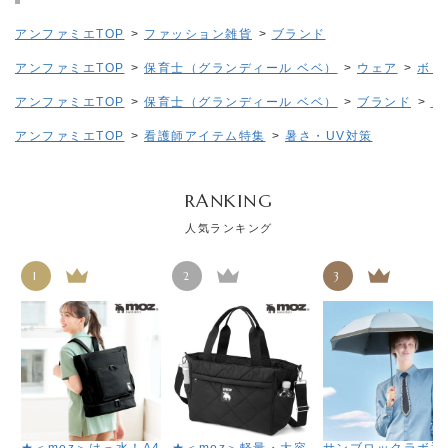
アンファミエTOP
>
ファッション雑貨
>
ブランド
アンファミエTOP
>
保育士（グランディール ベベ）
>
ウェア
>
ボト
アンファミエTOP
>
保育士（グランディール ベベ）
>
ブランド
>
コ
アンファミエTOP
>
看護師アイテム特集
>
暑さ・UV対策
RANKING
人気ランキング
1
2
3