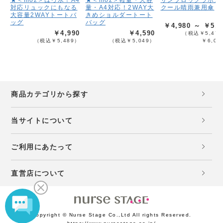
★＜moz＞はっ水！A4
★＜moz＞軽量・大容
サンブロックラボ遮
対応リュックにもなる
量・A4対応！2WAY大
クール晴雨兼用傘
大容量2WAYトートバ
きめショルダートート
ッグ
バッグ
￥4,980 ～ ￥5,4
￥4,990
￥4,590
（税込￥5,478
（税込￥5,489）
（税込￥5,049）
￥6,02
商品カテゴリから探す
当サイトについて
ご利用にあたって
直営店について
Copyright © Nurse Stage Co.,Ltd All rights Reserved.