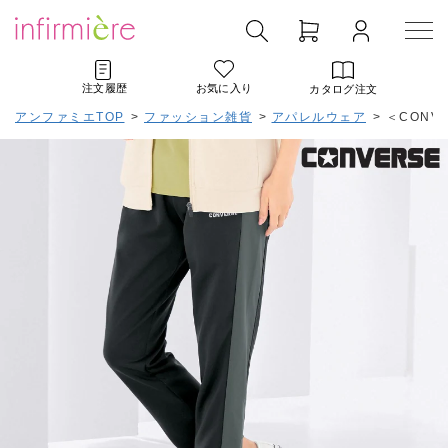
注文履歴
お気に入り
カタログ注文
アンファミエTOP
>
ファッション雑貨
>
アパレルウェア
>
＜CONV