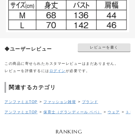
レビューを書く
◆ユーザーレビュー
この商品に寄せられたカスタマーレビューはまだありません。
レビューを評価するには
ログイン
が必要です。
関連するカテゴリ
アンファミエTOP
>
ファッション雑貨
>
ブランド
アンファミエTOP
>
保育士（グランディール ベベ）
>
ウェア
>
トレ
RANKING