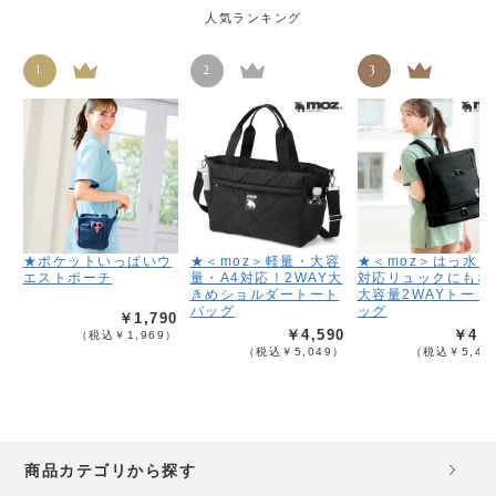
人気ランキング
1
2
3
★ポケットいっぱいウ
★＜moz＞軽量・大容
★＜moz＞はっ水！
エストポーチ
量・A4対応！2WAY大
対応リュックにもな
きめショルダートート
大容量2WAYトート
バッグ
ッグ
￥1,790
￥4,590
￥4,9
（税込￥1,969）
（税込￥5,049）
（税込￥5,48
商品カテゴリから探す