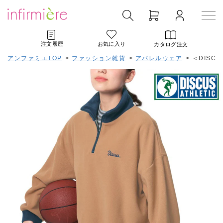
注文履歴
お気に入り
カタログ注文
アンファミエTOP
>
ファッション雑貨
>
アパレルウェア
>
＜DISC