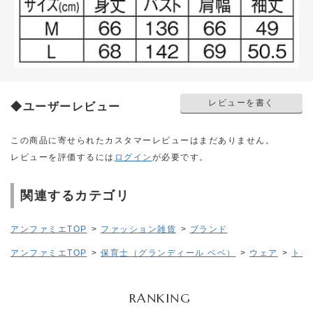
レビューを書く
◆ユーザーレビュー
この商品に寄せられたカスタマーレビューはまだありません。
レビューを評価するには
ログイン
が必要です。
関連するカテゴリ
アンファミエTOP
>
ファッション雑貨
>
ブランド
アンファミエTOP
>
保育士（グランディール ベベ）
>
ウェア
>
トレ
RANKING