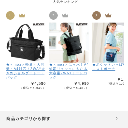
人気ランキング
1
2
3
★＜moz＞軽量・大容
★＜moz＞はっ水！A4
★ポケットいっぱい
量・A4対応！2WAY大
対応リュックにもなる
エストポーチ
きめショルダートート
大容量2WAYトートバ
バッグ
ッグ
￥1,7
￥4,590
￥4,990
（税込￥1,96
（税込￥5,049）
（税込￥5,489）
商品カテゴリから探す