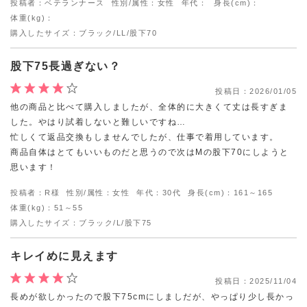
投稿者：ベテランナース
性別/属性：女性
年代：
身長(cm)：
体重(kg)：
購入したサイズ：ブラック/LL/股下70
股下75長過ぎない？
投稿日：
2026/01/05
他の商品と比べて購入しましたが、全体的に大きくて丈は長すぎま
した。やはり試着しないと難しいですね…
忙しくて返品交換もしませんでしたが、仕事で着用しています。
商品自体はとてもいいものだと思うので次はMの股下70にしようと
思います！
投稿者：R様
性別/属性：女性
年代：30代
身長(cm)：161～165
体重(kg)：51～55
購入したサイズ：ブラック/L/股下75
キレイめに見えます
投稿日：
2025/11/04
長めが欲しかったので股下75cmにしましだが、やっぱり少し長かっ