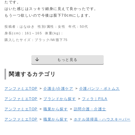
たです。
はいた感じはスッキリ細身に見えて良かったです。
もう一つ欲しいので今後は股下70cmにします。
投稿者：はなゆき
性別/属性：女性
年代：50代
身長(cm)：161～165
体重(kg)：
購入したサイズ：ブラック/M/股下75
もっと見る
関連するカテゴリ
アンファミエTOP
>
介護士/介護ケア
>
介護パンツ・ボトムス
アンファミエTOP
>
ブランドから探す
>
フィラ｜FILA
アンファミエTOP
>
職業から探す
>
訪問介護・介護士
アンファミエTOP
>
職業から探す
>
ホテル清掃員・ハウスキーパー