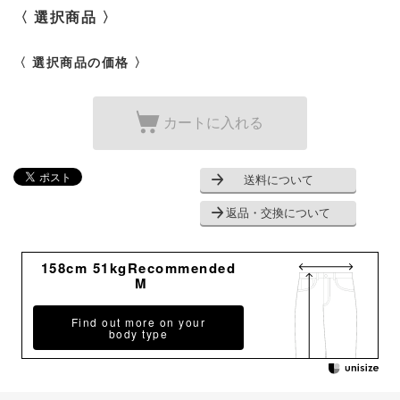
〈 選択商品 〉
〈 選択商品の価格 〉
カートに入れる
送料について
返品・交換について
158cm 51kgRecommended
M
Find out more on your
body type