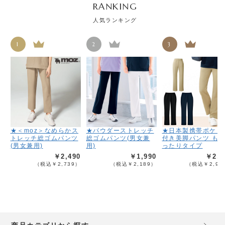
RANKING
人気ランキング
1
2
3
★＜moz＞なめらかス
★パウダーストレッチ
★日本製携帯ポケッ
トレッチ総ゴムパンツ
総ゴムパンツ(男女兼
付き美脚パンツ も
(男女兼用)
用)
ったりタイプ
￥2,490
￥1,990
￥2,6
（税込￥2,739）
（税込￥2,189）
（税込￥2,95