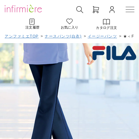
注文履歴
お気に入り
カタログ注文
アンファミエTOP
>
ナースパンツ(白衣)
>
イージーパンツ
>
★＜FI