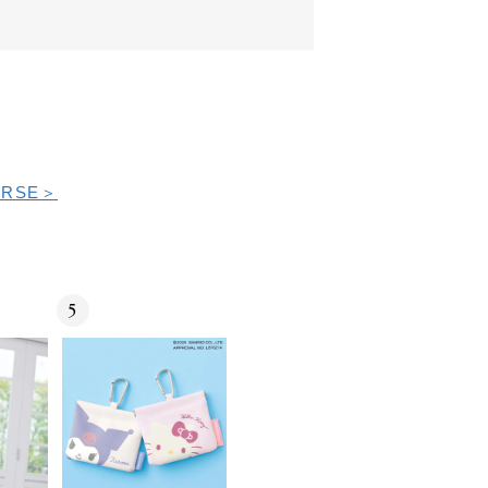
RSE＞
5