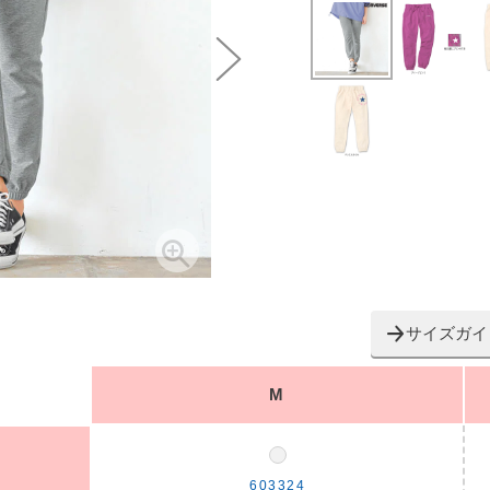
サイズガイ
M
603324