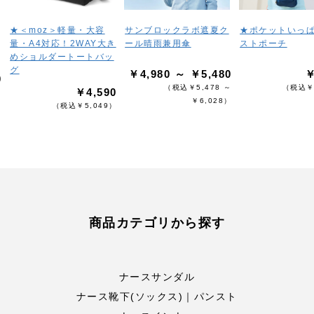
★＜moz＞軽量・大容
サンブロックラボ遮夏ク
★ポケットいっ
量・A4対応！2WAY大き
ール晴雨兼用傘
ストポーチ
めショルダートートバッ
グ
￥4,980 ～ ￥5,480
￥
0
（税込￥5,478 ～
（税込￥
￥4,590
）
￥6,028）
（税込￥5,049）
商品カテゴリから探す
ナースサンダル
ナース靴下(ソックス)｜パンスト