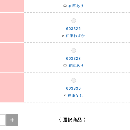
◎
在庫あり
603326
○
在庫わずか
603328
◎
在庫あり
603330
×
在庫なし
〈 選択商品 〉