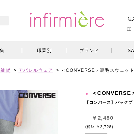
注
集
職業別
ブランド
S
ン雑貨
>
アパレルウェア
>
＜CONVERSE＞裏毛スウェッ
＜CONVERS
【コンバース】バックプ
￥2,480
(税込 ￥2,728)