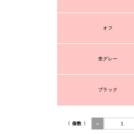
オフ
杢グレー
ブラック
〈 個数 〉