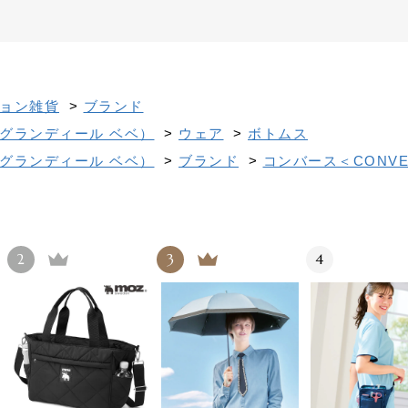
ョン雑貨
>
ブランド
グランディール ベベ）
>
ウェア
>
ボトムス
グランディール ベベ）
>
ブランド
>
コンバース＜CONVE
2
3
4