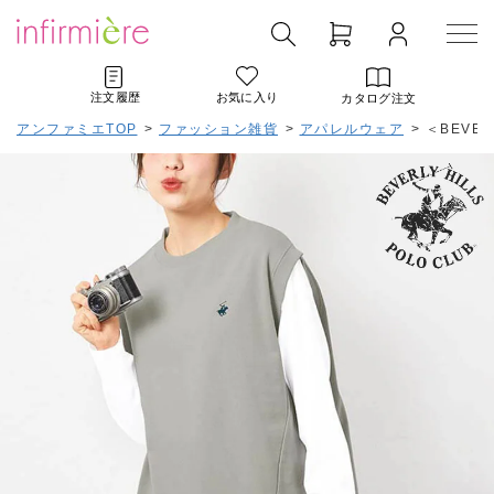
注文履歴
お気に入り
カタログ注文
アンファミエTOP
>
ファッション雑貨
>
アパレルウェア
>
＜BEVER