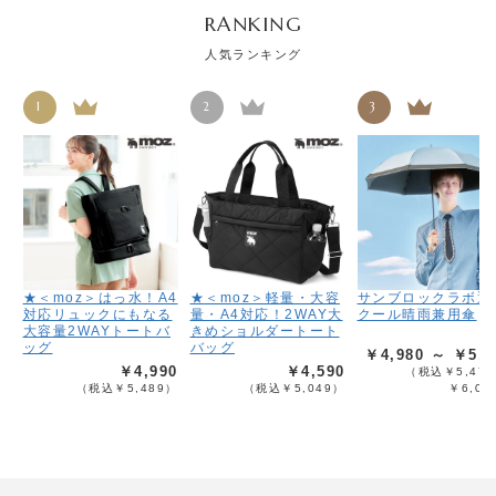
RANKING
人気ランキング
1
2
3
★＜moz＞はっ水！A4
★＜moz＞軽量・大容
サンブロックラボ遮
対応リュックにもなる
量・A4対応！2WAY大
クール晴雨兼用傘
大容量2WAYトートバ
きめショルダートート
ッグ
バッグ
￥4,980 ～ ￥5,4
￥4,990
￥4,590
（税込￥5,478
（税込￥5,489）
（税込￥5,049）
￥6,02