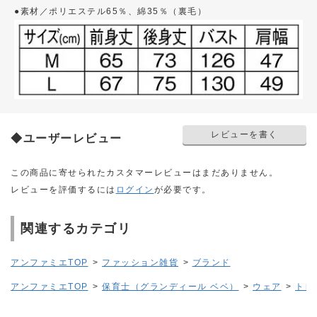
●素材／ポリエステル65％、綿35％（裏毛）
レビューを書く
◆ユーザーレビュー
この商品に寄せられたカスタマーレビューはまだありません。
レビューを評価するには
ログイン
が必要です。
関連するカテゴリ
アンファミエTOP
>
ファッション雑貨
>
ブランド
アンファミエTOP
>
保育士（グランディール ベベ）
>
ウェア
>
トレ