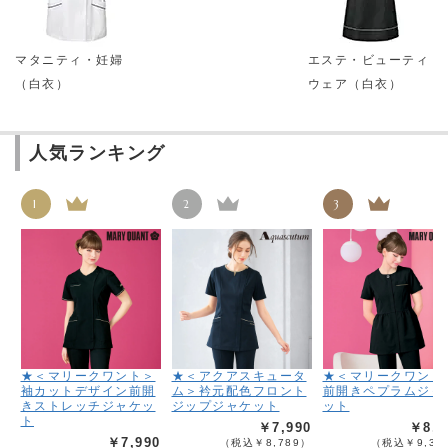
マタニティ・妊婦
エステ・ビューティ
（白衣）
ウェア（白衣）
人気ランキング
1
2
3
★＜マリークワント＞
★＜アクアスキュータ
★＜マリークワント
袖カットデザイン前開
ム＞衿元配色フロント
前開きペプラムジャ
きストレッチジャケッ
ジップジャケット
ット
ト
￥7,990
￥8,4
￥7,990
（税込￥8,789）
（税込￥9,33