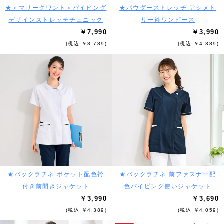
★＜マリークワント＞パイピング
★パウダーストレッチ アシメト
デザインストレッチチュニック
リー衿ワンピース
￥7,990
￥3,990
(税込 ￥8,789)
(税込 ￥4,389)
★バックラチネ ポケット配色衿
★バックラチネ 前ファスナー配
付き前開きジャケット
色パイピング使いジャケット
￥3,990
￥3,690
(税込 ￥4,389)
(税込 ￥4,059)