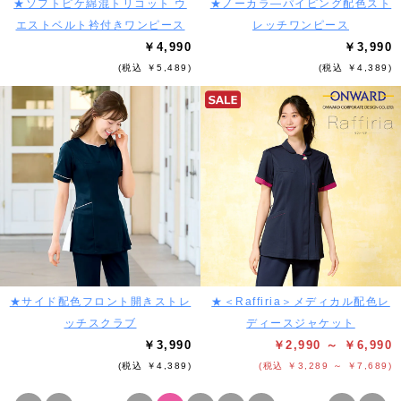
★ソフトピケ綿混トリコット ウ
★ノーカラ―パイピング配色スト
エストベルト衿付きワンピース
レッチワンピース
￥4,990
￥3,990
(税込 ￥5,489)
(税込 ￥4,389)
★サイド配色フロント開きストレ
★＜Raffiria＞メディカル配色レ
ッチスクラブ
ディースジャケット
￥3,990
￥2,990 ～ ￥6,990
(税込 ￥4,389)
(税込 ￥3,289 ～ ￥7,689)