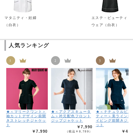
マタニティ・妊婦
エステ・ビューティ
（白衣）
ウェア（白衣）
人気ランキング
1
2
3
★＜マリークワント＞
★＜アクアスキュータ
★＜ナチュラルビュ
袖カットデザイン前開
ム＞衿元配色フロント
ティー＞美ライン袖
きストレッチジャケッ
ジップジャケット
イピング前開きジャ
ト
ット
￥7,990
￥7,990
￥4,9
（税込￥8,789）