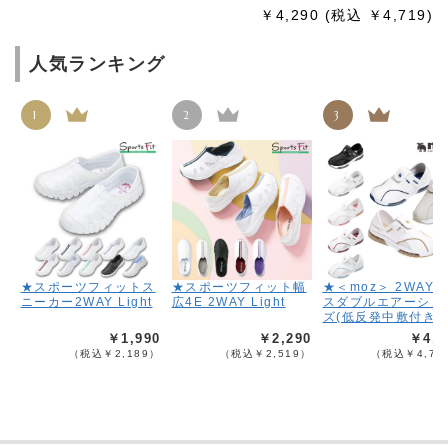
￥4,290
(税込 ￥4,719)
人気ランキング
1
2
3
★スポーツフィットス
★スポーツフィット幅
★＜moz＞ 2WAY
ニーカー2WAY Light
広4E 2WAY Light
スダブルエアーシュ
ズ(低反発中敷付き)
￥1,990
￥2,290
￥4,2
（税込￥2,189）
（税込￥2,519）
（税込￥4,71