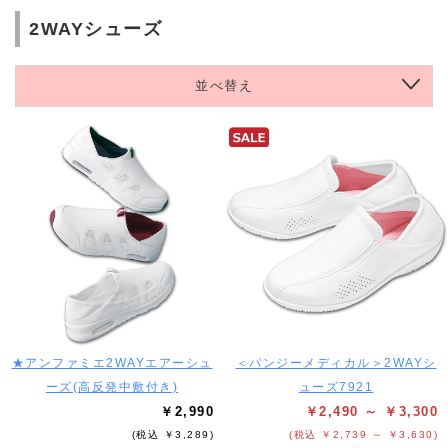
2WAYシューズ
並べ替え
★アンファミエ2WAYエアーシュ
＜パンジーメディカル＞2WAYシ
ーズ(高反発中敷付き)
ューズ7921
￥2,990
￥2,490 ～ ￥3,300
(税込 ￥3,289)
(税込 ￥2,739 ～ ￥3,630)