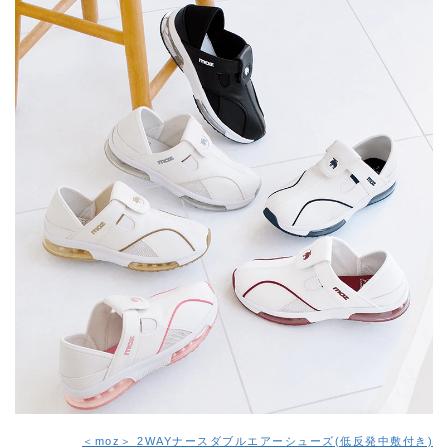
＜moz＞ 2WAYナースダブルエアーシューズ(低反発中敷付き)