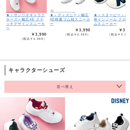
★＜サンリオキャラク
★＜ディズニー＞幅広
★＜スヌーピー＞高
ターズ＞幅広4E ステ
4E軽量ゴム紐スニーカ
発インソール クロ
ッチデザインスニーカ
ー
ムスニーカー
ー
￥3,990
￥3,9
￥3,990
（税込￥4,389）
（税込￥4,38
（税込￥4,389）
キャラクターシューズ
並べ替え