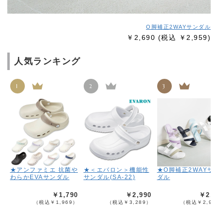
O脚補正2WAYサンダル
￥2,690
(税込 ￥2,959)
人気ランキング
1
2
3
★アンファミエ 抗菌や
★＜エバロン＞機能性
★O脚補正2WAYサ
わらかEVAサンダル
サンダル(SA-22)
ダル
￥1,790
￥2,990
￥2,6
（税込￥1,969）
（税込￥3,289）
（税込￥2,95