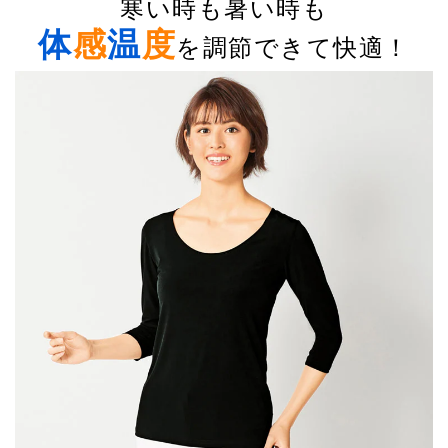
寒い時も暑い時も
体
感
温
度
を調節できて快適！