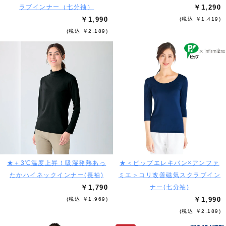
ラブインナー（七分袖）
￥1,290
￥1,990
(税込 ￥1,419)
(税込 ￥2,189)
★＋3℃温度上昇！吸湿発熱あっ
★＜ピップエレキバン×アンファ
たかハイネックインナー(長袖)
ミエ＞コリ改善磁気スクラブイン
￥1,790
ナー(七分袖)
￥1,990
(税込 ￥1,969)
(税込 ￥2,189)