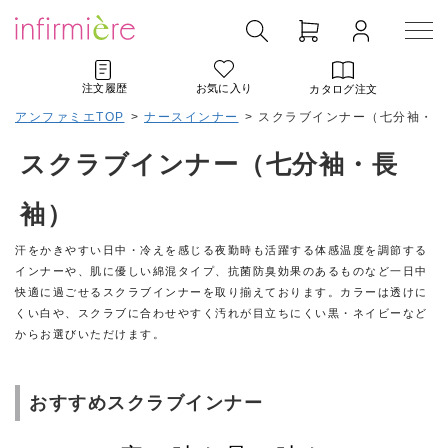
注文履歴
お気に入り
カタログ注文
アンファミエTOP
>
ナースインナー
>
スクラブインナー（七分袖・長
スクラブインナー（七分袖・長
袖）
汗をかきやすい日中・冷えを感じる夜勤時も活躍する体感温度を調節する
インナーや、肌に優しい綿混タイプ、抗菌防臭効果のあるものなど一日中
快適に過ごせるスクラブインナーを取り揃えております。カラーは透けに
くい白や、スクラブに合わせやすく汚れが目立ちにくい黒・ネイビーなど
からお選びいただけます。
おすすめスクラブインナー