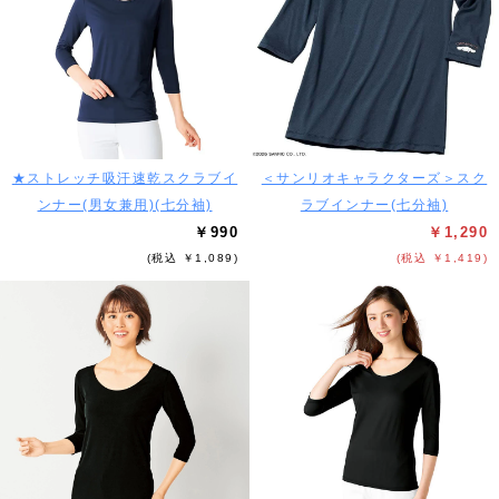
★ストレッチ吸汗速乾スクラブイ
＜サンリオキャラクターズ＞スク
ンナー(男女兼用)(七分袖)
ラブインナー(七分袖)
￥990
￥1,290
(税込 ￥1,089)
(税込 ￥1,419)