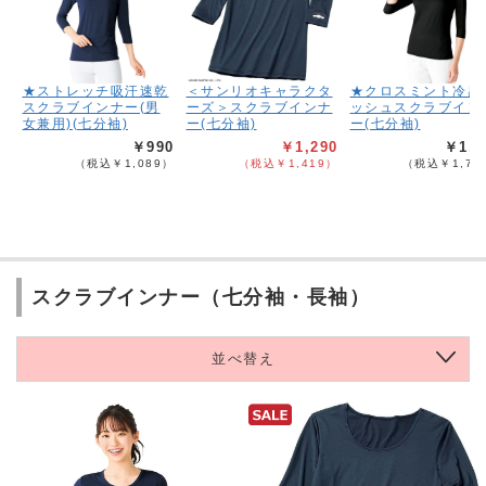
★ストレッチ吸汗速乾
＜サンリオキャラクタ
★クロスミント冷感
スクラブインナー(男
ーズ＞スクラブインナ
ッシュスクラブイン
女兼用)(七分袖)
ー(七分袖)
ー(七分袖)
￥990
￥1,290
￥1,5
（税込￥1,089）
（税込￥1,419）
（税込￥1,74
スクラブインナー（七分袖・長袖）
並べ替え