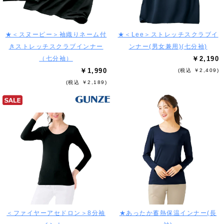
★＜スヌーピー＞袖織りネーム付
★＜Lee＞ストレッチスクラブイ
きストレッチスクラブインナー
ンナー(男女兼用)(七分袖)
（七分袖）
￥2,190
￥1,990
(税込 ￥2,409)
(税込 ￥2,189)
＜ファイヤーアセドロン＞8分袖
★あったか蓄熱保温インナー(長