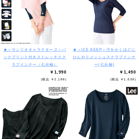
★＜サンリオキャラクターズ＞バ
★＜ICE KEEP＞汗をかくほどに
ックプリント付きストレッチスク
ひんやりメッシュスクラブインナ
ラブインナー（七分袖）
ー(七分袖)
￥1,990
￥1,490
(税込 ￥2,189)
(税込 ￥1,639)