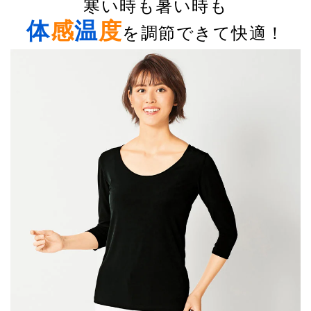
寒い時も暑い時も
体
感
温
度
を調節できて快適！