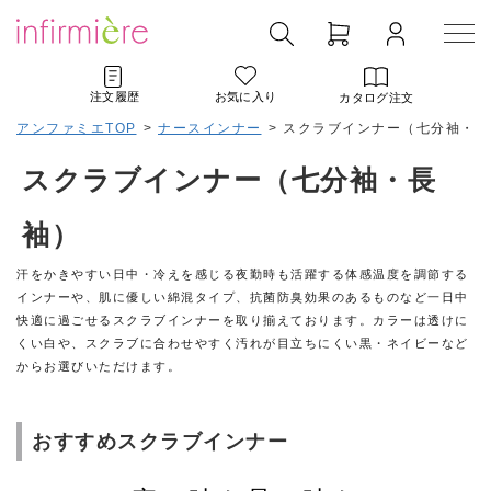
注文履歴
お気に入り
カタログ注文
アンファミエTOP
>
ナースインナー
>
スクラブインナー（七分袖・長
スクラブインナー（七分袖・長
袖）
汗をかきやすい日中・冷えを感じる夜勤時も活躍する体感温度を調節する
インナーや、肌に優しい綿混タイプ、抗菌防臭効果のあるものなど一日中
快適に過ごせるスクラブインナーを取り揃えております。カラーは透けに
くい白や、スクラブに合わせやすく汚れが目立ちにくい黒・ネイビーなど
からお選びいただけます。
おすすめスクラブインナー