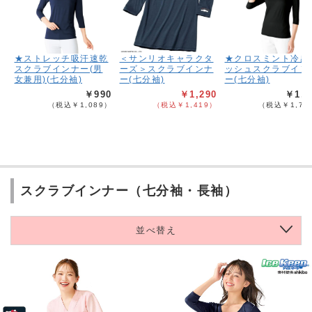
★ストレッチ吸汗速乾
＜サンリオキャラクタ
★クロスミント冷感
スクラブインナー(男
ーズ＞スクラブインナ
ッシュスクラブイン
女兼用)(七分袖)
ー(七分袖)
ー(七分袖)
￥990
￥1,290
￥1,5
（税込￥1,089）
（税込￥1,419）
（税込￥1,74
スクラブインナー（七分袖・長袖）
並べ替え