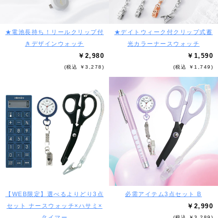
★電池長持ち！リールクリップ付
★デイトウィーク付クリップ式蓄
きデザインウォッチ
光カラーナースウォッチ
￥2,980
￥1,590
(税込 ￥3,278)
(税込 ￥1,749)
【WEB限定】選べるよりどり3点
必需アイテム3点セット B
セット ナースウォッチ×ハサミ×
￥2,990
タイマー
(税込 ￥3,289)