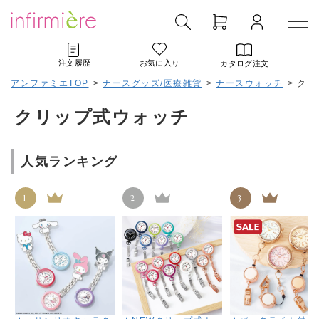
注文履歴
お気に入り
カタログ注文
アンファミエTOP
>
ナースグッズ/医療雑貨
>
ナースウォッチ
>
クリ
クリップ式ウォッチ
人気ランキング
1
2
3