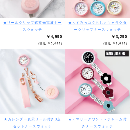
★リールクリップ式蓄光電波ナー
★＜すみっコぐらし＞キャラクタ
スウォッチ
ークリップナースウォッチ
￥4,990
￥3,290
(税込 ￥5,489)
(税込 ￥3,619)
★カレンダー表示リール付き3点
★＜マリークワント＞チャーム付
セットナースウォッチ
きナースウォッチ