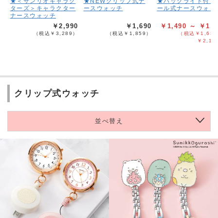
★＜サンリオキャラク
★NEWクリップ式ナ
★バックライト付き
ターズ＞キャラクター
ースウォッチ
ール式ナースウォッ
ナースウォッチ
￥2,990
￥1,690
￥1,490 ～ ￥1,9
（税込￥3,289）
（税込￥1,859）
（税込￥1,639
￥2,18
クリップ式ウォッチ
並べ替え