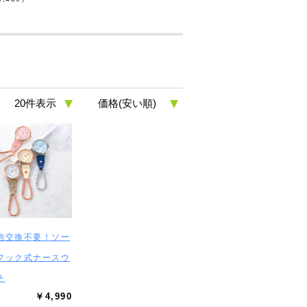
池交換不要！ソー
フック式ナースウ
チ
￥4,990