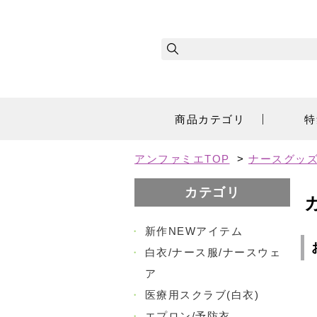
商品カテゴリ
特
アンファミエTOP
>
ナースグッズ
カテゴリ
・
新作NEWアイテム
・
白衣/ナース服/ナースウェ
ア
・
医療用スクラブ(白衣)
・
エプロン/予防衣