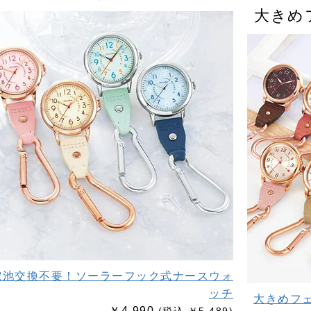
大きめ
電池交換不要！ソーラーフック式ナースウォ
ッチ
大きめフ
￥4,990