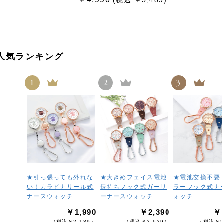
(税込 ￥5,489)
人気ランキング
1
2
3
★引っ張っても外れな
★大きめフェイス電池
★電池交換不要
い！カラビナリール式
長持ちフック式ガーリ
ラーフック式ナ
ナースウォッチ
ーナースウォッチ
ォッチ
￥1,990
￥2,390
￥
（税込￥2,189）
（税込￥2,629）
（税込￥5