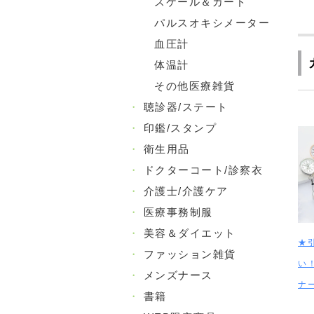
スケール＆カード
パルスオキシメーター
血圧計
体温計
その他医療雑貨
・
聴診器/ステート
・
印鑑/スタンプ
・
衛生用品
・
ドクターコート/診察衣
・
介護士/介護ケア
・
医療事務制服
・
美容＆ダイエット
★
・
ファッション雑貨
い
・
メンズナース
ナ
・
書籍