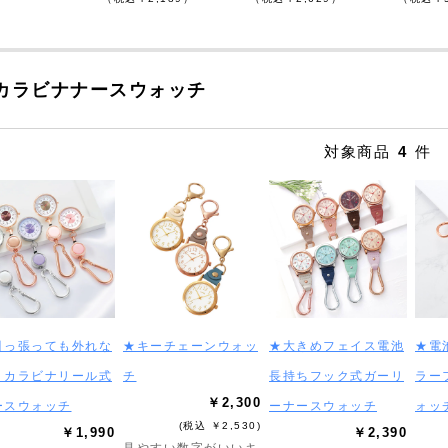
カラビナナースウォッチ
対象商品
4
件
引っ張っても外れな
★キーチェーンウォッ
★大きめフェイス電池
★電
！カラビナリール式
チ
長持ちフック式ガーリ
ラー
￥2,300
ースウォッチ
ーナースウォッチ
ォッ
(税込 ￥2,530)
￥1,990
￥2,390
見やすい数字がいいキ