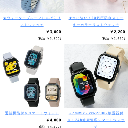
★ウォータープルーフじゃばらリ
★水に強い！10気圧防水スモー
ストウォッチ
キーカラーリストウォッチ
￥3,000
￥2,200
(税込 ￥3,300)
(税込 ￥2,420)
通話機能付きスマートウォッチ
＜ommix＞WW23007検温器付
￥4,000
き！24h健康管理スマートウォッ
チ
(税込 ￥4,400)