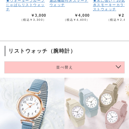
★ウォータープルーフ
通話機能付きスマート
★水に強い！10気
じゃばらリストウォッ
ウォッチ
水スモーキーカラー
チ
ストウォッチ
￥3,000
￥4,000
￥2,2
（税込￥3,300）
（税込￥4,400）
（税込￥2,42
リストウォッチ（腕時計）
並べ替え