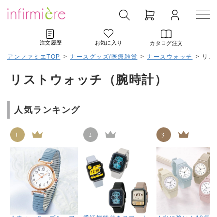
注文履歴
お気に入り
カタログ注文
アンファミエTOP
>
ナースグッズ/医療雑貨
>
ナースウォッチ
>
リス
リストウォッチ（腕時計）
人気ランキング
1
2
3