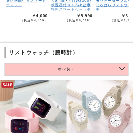
通話機能付きスマート
＜ommix＞WW23007
★ウォータープルー
ウォッチ
検温器付き！24h健康
じゃばらリストウォ
管理スマートウォッチ
チ
￥4,000
￥5,990
￥3,0
（税込￥4,400）
（税込￥6,589）
（税込￥3,30
リストウォッチ（腕時計）
並べ替え