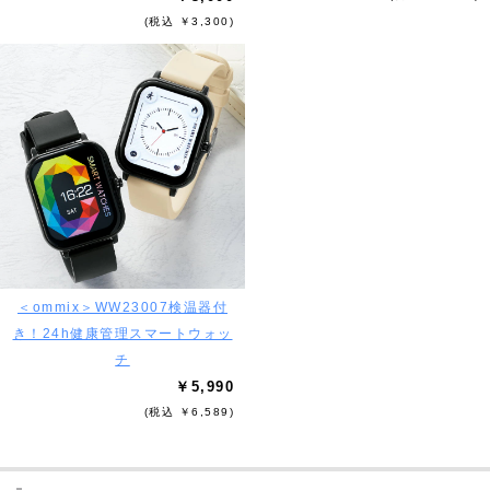
(税込 ￥3,300)
＜ommix＞WW23007検温器付
き！24h健康管理スマートウォッ
チ
￥5,990
(税込 ￥6,589)