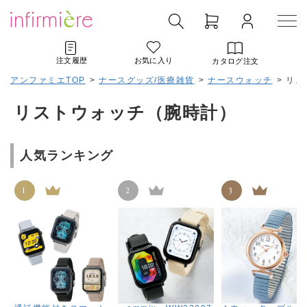
注文履歴
お気に入り
カタログ注文
アンファミエTOP
>
ナースグッズ/医療雑貨
>
ナースウォッチ
>
リス
リストウォッチ（腕時計）
人気ランキング
1
2
3