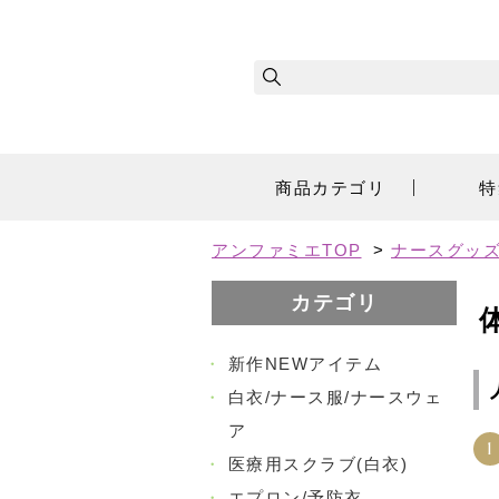
商品カテゴリ
特
アンファミエTOP
>
ナースグッズ
カテゴリ
・
新作NEWアイテム
・
白衣/ナース服/ナースウェ
ア
1
・
医療用スクラブ(白衣)
・
エプロン/予防衣