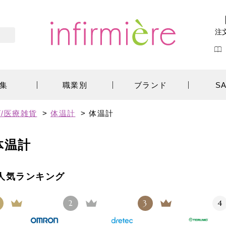
注
集
職業別
ブランド
S
/医療雑貨
>
体温計
>
体温計
体温計
人気ランキング
2
3
4