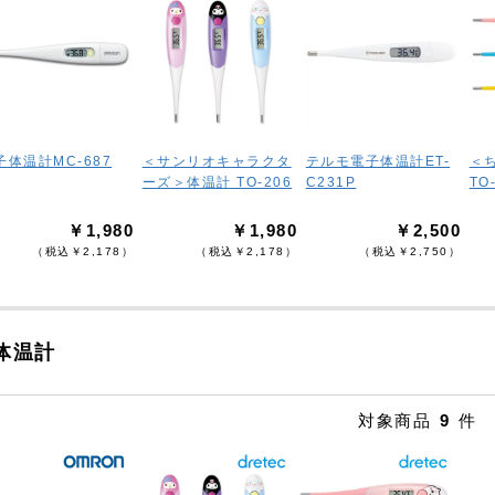
子体温計MC-687
＜サンリオキャラクタ
テルモ電子体温計ET-
＜
ーズ＞体温計 TO-206
C231P
TO
￥1,980
￥1,980
￥2,500
（税込￥2,178）
（税込￥2,178）
（税込￥2,750）
体温計
対象商品
9
件