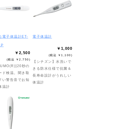
モ電子体温計ET-
電子体温計
1P
￥1,000
￥2,500
(税込 ￥1,100)
(税込 ￥2,750)
【シチズン】水洗いで
RUMO(R)]20秒の
きる防水仕様で抗菌＆
ード検温。聞き取
長寿命設計がうれしい
すい警告音でお知
体温計
体温計