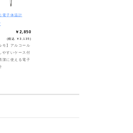
モ電子体温計
7
￥2,850
(税込 ￥3,135)
ルモ】アルコール
しやすいケース付
清潔に使える電子
計