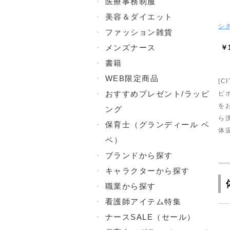
・
医療事務制服
・
美容＆ダイエット
シ
・
ファッション雑貨
・
メンズナース
￥1
・
書籍
・
WEB限定商品
[C
・
おすすめプレゼント/ラッピ
ピ
を
ング
ら
・
保育士（グランディール ベ
体
ベ）
・
ブランドから探す
・
キャラクターから探す
・
職業から探す
・
看護師アイテム特集
・
ナースSALE（セール）