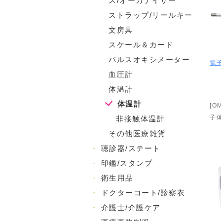
ス/オーガナイザー
ストラップ/リールキー
文房具
スケール＆カード
パルスオキシメーター
電子
血圧計
体温計
体温計
[O
子
非接触体温計
その他医療雑貨
・
聴診器/ステート
・
印鑑/スタンプ
・
衛生用品
・
ドクターコート/診察衣
・
介護士/介護ケア