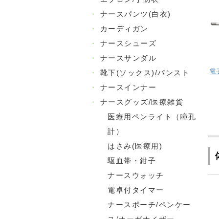
・
ナースパンツ(白衣)
・
カーディガン
・
ナースシューズ
・
ナースサンダル
電
・
靴下(ソックス)/パンスト
・
ナースインナー
・
ナースグッズ/医療雑貨
医療用ペンライト（瞳孔
計）
はさみ(医療用)
駆血帯・鉗子
ナースウォッチ
電卓付タイマー
ナースポーチ/ペンケー