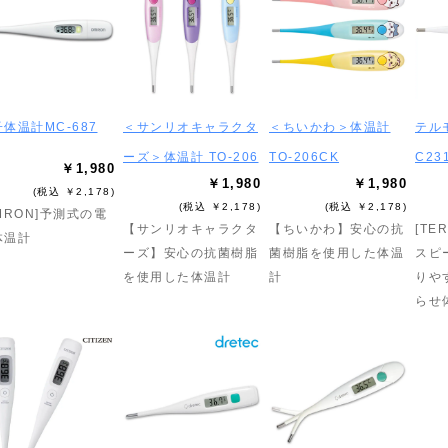
体温計MC-687
＜サンリオキャラクタ
＜ちいかわ＞体温計
テル
ーズ＞体温計 TO-206
TO-206CK
C23
￥1,980
￥1,980
￥1,980
(税込 ￥2,178)
(税込 ￥2,178)
(税込 ￥2,178)
MRON]予測式の電
【サンリオキャラクタ
【ちいかわ】安心の抗
[TE
体温計
ーズ】安心の抗菌樹脂
菌樹脂を使用した体温
スピ
を使用した体温計
計
りや
らせ