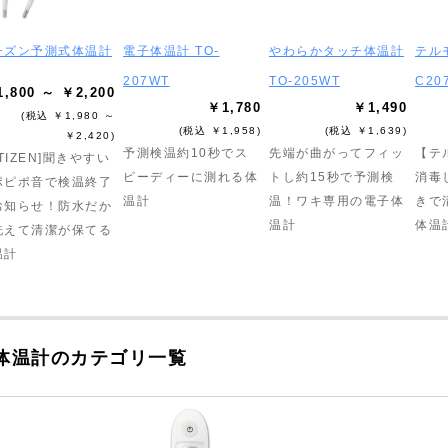
チズン予測式体温計
電子体温計 TO-
やわらかタッチ体温計
テル
207WT
TO-205WT
C20
,800 ～ ￥2,200
￥1,780
￥1,490
(税込 ￥1,980 ～
(税込 ￥1,958)
(税込 ￥1,639)
￥2,420)
予測検温約10秒でス
先端が曲がってフィッ
【テ
ITIZEN]聞きやすい
ピーディーに測れる体
トし約15秒で予測検
消毒
ポピポ音で検温終了
温計
温！ワキ専用の電子体
きで
お知らせ！防水だか
温計
体温
洗えて清潔が保てる
温計
体温計のカテゴリ一覧