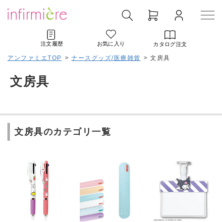
注文履歴
お気に入り
カタログ注文
アンファミエTOP
>
ナースグッズ/医療雑貨
>
文房具
文房具
文房具のカテゴリ一覧