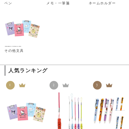
ペン
メモ・一筆箋
ネームホルダー
その他文具
人気ランキング
1
2
3