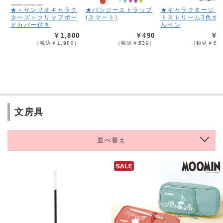
★＜サンリオキャラク
★バンジーストラップ
★キャラクタージェ
ターズ＞クリップボー
(スマート)
トストリーム3色ボ
ドカバー付き
ルペン
￥1,800
￥490
￥6
（税込￥1,980）
（税込￥539）
（税込￥68
文房具
並べ替え