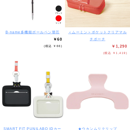
B-name多機能ボールペン替芯
＜ムーミン＞ポケットクリアマル
￥60
チポーチ
￥1,290
(税込 ￥66)
(税込 ￥1,419)
SMART FIT PUNILABO IDカー
★ウカンムリクリップ