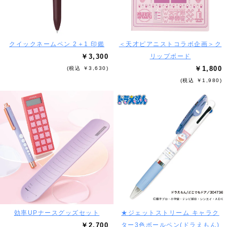
クイックネームペン 2＋1 印鑑
＜天才ピアニストコラボ企画＞ク
￥3,300
リップボード
￥1,800
(税込 ￥3,630)
(税込 ￥1,980)
効率UPナースグッズセット
★ジェットストリーム キャラク
￥2,700
ター3色ボールペン(ドラえもん)