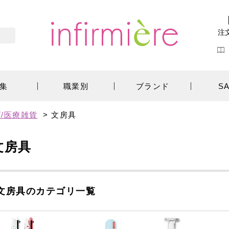
注
集
職業別
ブランド
S
/医療雑貨
>
文房具
文房具
文房具のカテゴリ一覧