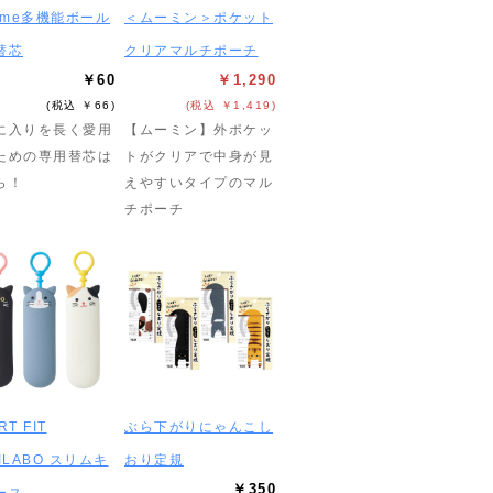
name多機能ボール
＜ムーミン＞ポケット
替芯
クリアマルチポーチ
￥60
￥1,290
(税込 ￥66)
(税込 ￥1,419)
に入りを長く愛用
【ムーミン】外ポケッ
ための専用替芯は
トがクリアで中身が見
ら！
えやすいタイプのマル
チポーチ
RT FIT
ぶら下がりにゃんこし
ILABO スリムキ
おり定規
￥350