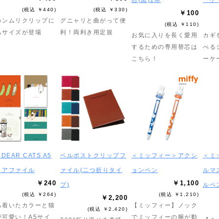
芯(黒)1本
ーケ
(税込 ￥440)
(税込 ￥330)
￥100
カンムリクリップに
グニャリと曲がって便
(税込 ￥110)
ちサイズが登場
利！両利き用定規
お気に入りを長く愛用
カギ
するための専用替芯は
べる
こちら！
ーケ
 DEAR CATS A5
ベルポストクリップフ
＜ミッフィー＞アクシ
＜ミ
リアファイル
ァイル(二つ折りタイ
ョンペン
ルマ
￥240
￥1,100
プ)
ルペ
(税込 ￥264)
(税込 ￥1,210)
￥2,200
ち着いたカラーと猫
【ミッフィー】ノック
(税込 ￥2,420)
が可愛い！A5サイ
でミッフィーの腕が動