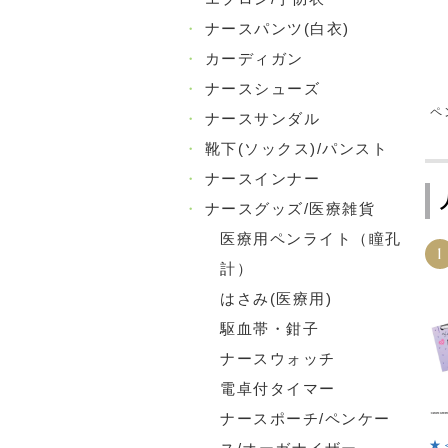
・
ナースパンツ(白衣)
・
カーディガン
・
ナースシューズ
ペ
・
ナースサンダル
・
靴下(ソックス)/パンスト
・
ナースインナー
・
ナースグッズ/医療雑貨
医療用ペンライト（瞳孔
1
計）
はさみ(医療用)
駆血帯・鉗子
ナースウォッチ
電卓付タイマー
ナースポーチ/ペンケー
★