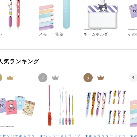
ン
メモ・一筆箋
ネームホルダー
その
人気ランキング
2
3
4
＜サンリオキャラク
★バンジーストラップ
★キャラクタージェッ
★w