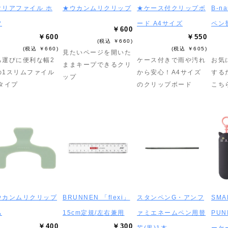
クリアファイル ホ
★ウカンムリクリップ
★ケース付クリップボ
B-
ソ
ード A4サイズ
ペン
￥600
￥600
￥550
(税込 ￥660)
(税込 ￥660)
(税込 ￥605)
見たいページを開いた
ち運びに便利な幅2
ケース付きで雨や汚れ
お気
ままキープできるクリ
の1スリムファイル
から安心！A4サイズ
する
ップ
4タイプ
のクリップボード
こち
ウカンムリクリップ
BRUNNEN 「flexi」
スタンペンG・アンフ
SMA
ち
15cm定規/左右兼用
ァミエネームペン用替
PUN
￥400
￥300