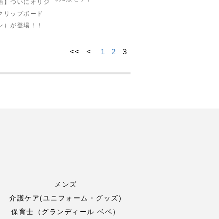
画】ついにオリジ
クリップボード
ン）が登場！！
<<
<
1
2
3
メンズ
介護ケア(ユニフォーム・グッズ)
保育士（グランディール ベベ）