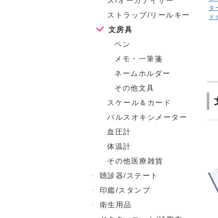
ス/オーガナイザー
タ
ストラップ/リールキー
ド
文房具
ペン
メモ・一筆箋
ネームホルダー
その他文具
スケール＆カード
パルスオキシメーター
血圧計
体温計
その他医療雑貨
・
聴診器/ステート
・
印鑑/スタンプ
・
衛生用品