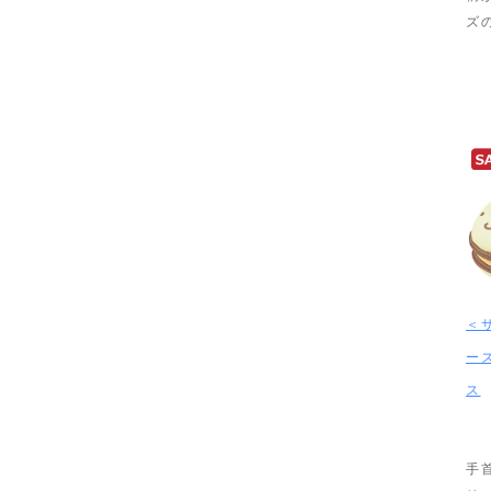
ズ
＜
ー
ス
手