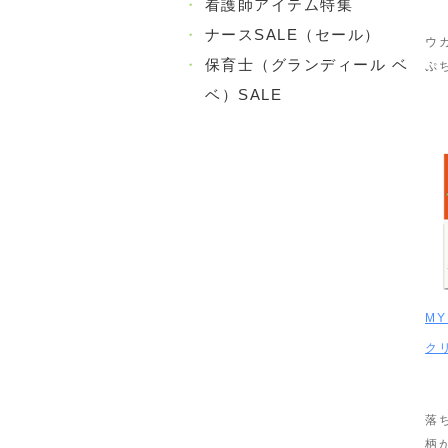
・
看護師アイテム特集
・
ナースSALE（セール）
ウ
・
保育士（グランディール ベ
ぷ
ベ）SALE
MY
ク
落
柄