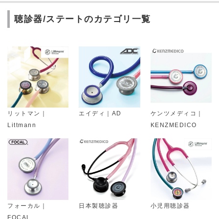
聴診器/ステートのカテゴリ一覧
リットマン｜
エイディ｜AD
ケンツメディコ｜
Littmann
KENZMEDICO
フォーカル｜
日本製聴診器
小児用聴診器
FOCAL