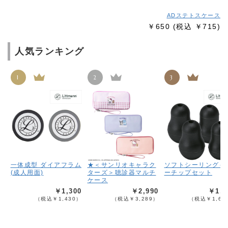
ADステトスケース
￥650
(税込 ￥715)
人気ランキング
1
2
3
一体成型 ダイアフラム
★＜サンリオキャラク
ソフトシーリングイ
(成人用面)
ターズ＞聴診器マルチ
ーチップセット
ケース
￥1,300
￥2,990
￥1,5
（税込￥1,430）
（税込￥3,289）
（税込￥1,65