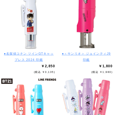
●名探偵コナン ツインGTキャッ
●＜サンリオ＞ ジョインティJ9
プレス 2024 印鑑
印鑑
￥2,850
￥1,800
(税込 ￥3,135)
(税込 ￥1,980)