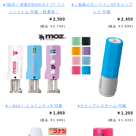
●(認印＋浸透印9mmタイプ) ツイ
●＜鬼滅の刃＞ツインGTキャップ
ンシャトル 印鑑〔楷書体〕
レス 印鑑
￥2,500
￥2,450
(税込 ￥2,750)
(税込 ￥2,695)
●＜moz＞ ジョインティ9 印鑑
●キャップレスネーム 印鑑
￥1,800
￥1,200
(税込 ￥1,980)
(税込 ￥1,320)