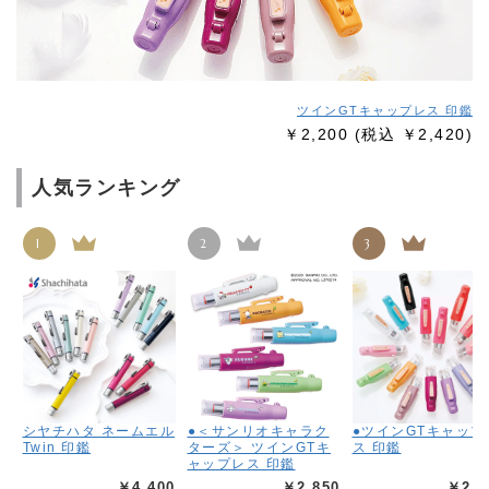
ツインGTキャップレス 印鑑
￥2,200
(税込 ￥2,420)
人気ランキング
1
2
3
シヤチハタ ネームエル
●＜サンリオキャラク
●ツインGTキャップ
Twin 印鑑
ターズ＞ ツインGTキ
ス 印鑑
ャップレス 印鑑
￥4,400
￥2,850
￥2,2