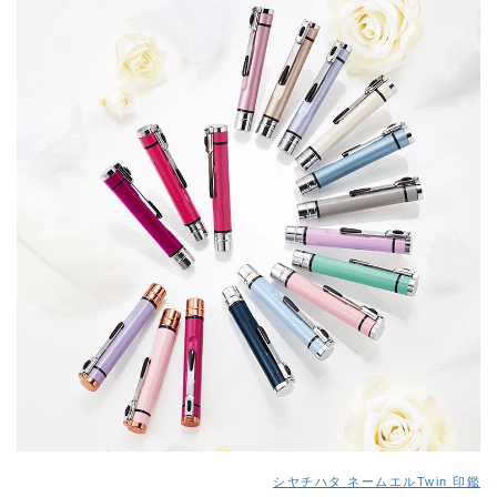
シヤチハタ ネームエルTwin 印鑑