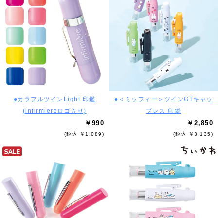
●カラフルツインLight 印鑑
●＜ミッフィー＞ツインGTキャッ
(infirmiereロゴ入り)
プレス 印鑑
￥990
￥2,850
(税込 ￥1,089)
(税込 ￥3,135)