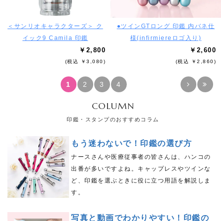
＜サンリオキャラクターズ＞ ク
●ツインGTロング 印鑑 内バネ仕
イック9 Camila 印鑑
様(infirmiereロゴ入り)
￥2,800
￥2,600
(税込 ￥3,080)
(税込 ￥2,860)
1
2
3
4
COLUMN
印鑑・スタンプのおすすめコラム
もう迷わないで！印鑑の選び方
ナースさんや医療従事者の皆さんは、ハンコの
出番が多いですよね。キャップレスやツインな
ど、印鑑を選ぶときに役に立つ用語を解説しま
す。
写真と動画でわかりやすい！印鑑の