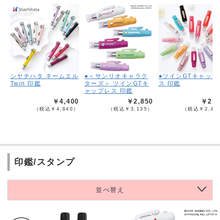
シヤチハタ ネームエル
●＜サンリオキャラク
●ツインGTキャップ
Twin 印鑑
ターズ＞ ツインGTキ
ス 印鑑
ャップレス 印鑑
￥4,400
￥2,850
￥2,2
（税込￥4,840）
（税込￥3,135）
（税込￥2,42
印鑑/スタンプ
並べ替え