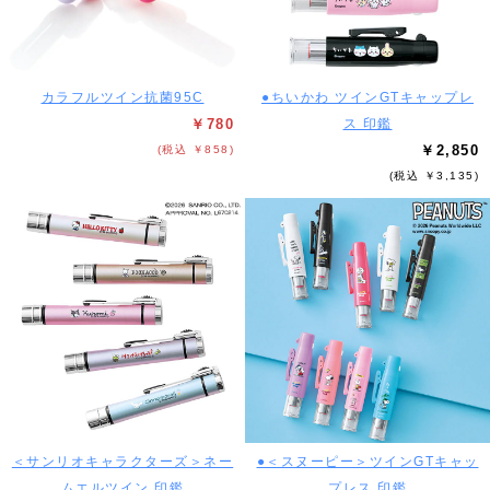
カラフルツイン抗菌95C
●ちいかわ ツインGTキャップレ
￥780
ス 印鑑
￥2,850
(税込 ￥858)
(税込 ￥3,135)
＜サンリオキャラクターズ＞ネー
●＜スヌーピー＞ツインGTキャッ
ムエルツイン 印鑑
プレス 印鑑