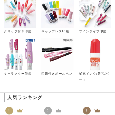
クリップ付き印鑑
キャップレス印鑑
ツインタイプ印鑑
キャラクター印鑑
印鑑付きボールペン
補充インク/替芯/パ
ーツ
人気ランキング
1
2
3