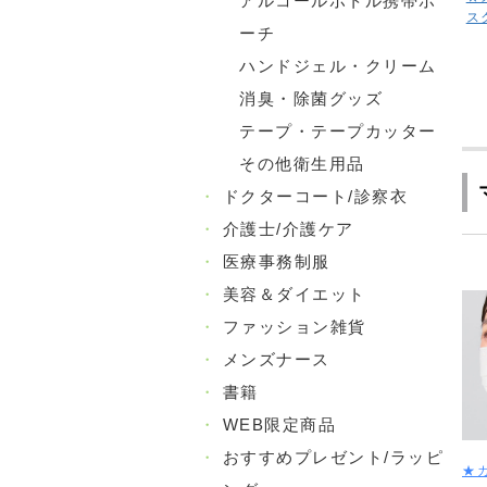
アルコールボトル携帯ポ
ス
ーチ
ハンドジェル・クリーム
消臭・除菌グッズ
テープ・テープカッター
その他衛生用品
・
ドクターコート/診察衣
・
介護士/介護ケア
・
医療事務制服
・
美容＆ダイエット
・
ファッション雑貨
・
メンズナース
・
書籍
・
WEB限定商品
・
おすすめプレゼント/ラッピ
★