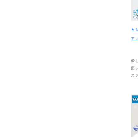
★
ア
優
面
ス