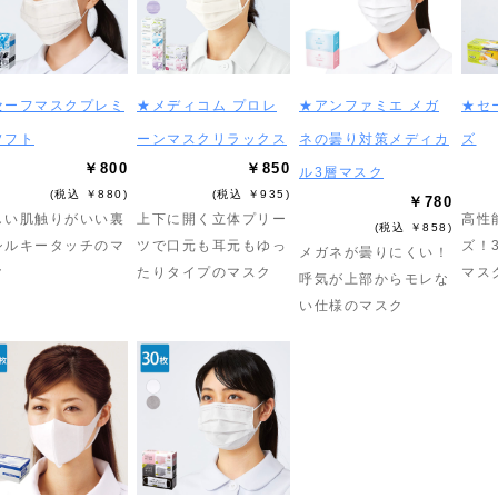
セーフマスクプレミ
★メディコム プロレ
★アンファミエ メガ
★セ
ソフト
ーンマスクリラックス
ネの曇り対策メディカ
ズ
￥800
￥850
ル3層マスク
(税込 ￥880)
(税込 ￥935)
￥780
しい肌触りがいい裏
上下に開く立体プリー
高性
(税込 ￥858)
シルキータッチのマ
ツで口元も耳元もゆっ
ズ！
メガネが曇りにくい！
ク
たりタイプのマスク
マス
呼気が上部からモレな
い仕様のマスク