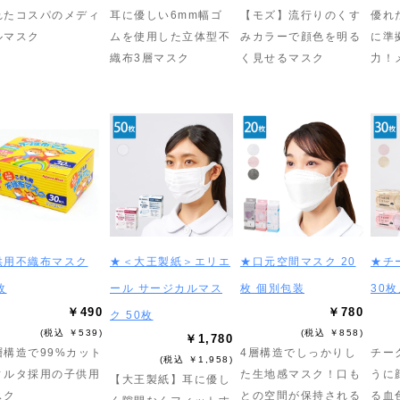
れたコスパのメディ
耳に優しい6mm幅ゴ
【モズ】流行りのくす
優れ
ルマスク
ムを使用した立体型不
みカラーで顔色を明る
に準
織布3層マスク
く見せるマスク
力！
供用不織布マスク
★＜大王製紙＞エリエ
★口元空間マスク 20
★チ
枚
ール サージカルマス
枚 個別包装
30枚
￥490
￥780
ク 50枚
(税込 ￥539)
(税込 ￥858)
￥1,780
層構造で99%カット
4層構造でしっかりし
チー
(税込 ￥1,958)
ィルタ採用の子供用
た生地感マスク！口も
うに
【大王製紙】耳に優し
スク
との空間が保持される
る血