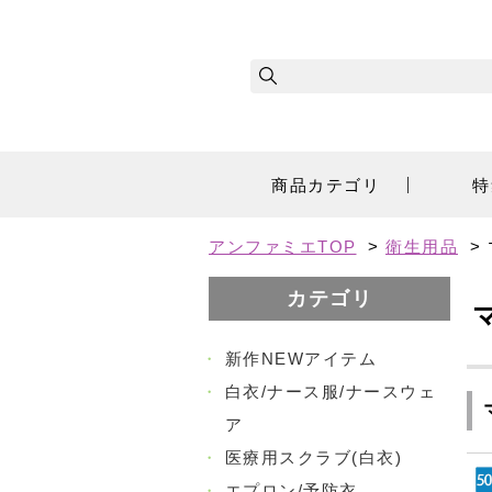
商品カテゴリ
特
アンファミエTOP
>
衛生用品
>
カテゴリ
・
新作NEWアイテム
・
白衣/ナース服/ナースウェ
ア
・
医療用スクラブ(白衣)
・
エプロン/予防衣