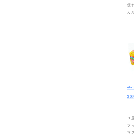
優
カ
子
30
３
フ
マ