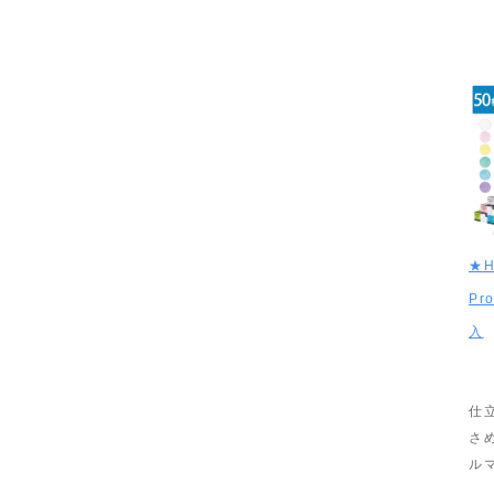
★H
Pro
入
仕
さ
ル