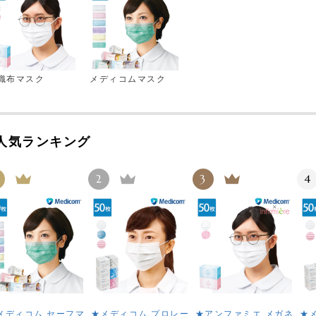
織布マスク
メディコムマスク
人気ランキング
2
3
4
メディコム セーフマ
★メディコム プロレー
★アンファミエ メガネ
★