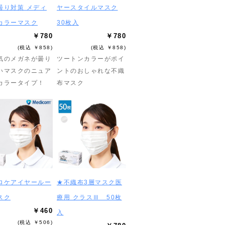
曇り対策 メディ
ヤースタイルマスク
カラーマスク
30枚入
￥780
￥780
(税込 ￥858)
(税込 ￥858)
気のメガネが曇り
ツートンカラーがポイ
いマスクのニュア
ントのおしゃれな不織
カラータイプ！
布マスク
ロケアイヤールー
★不織布3層マスク医
スク
療用 クラスⅢ 50枚
￥460
入
(税込 ￥506)