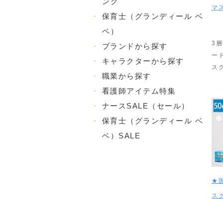
ング
マ
・
保育士（グランディール ベ
ベ）
3
・
ブランドから探す
ー
・
キャラクターから探す
ス
・
職業から探す
・
看護師アイテム特集
・
ナースSALE（セール）
・
保育士（グランディール ベ
ベ）SALE
★
スク