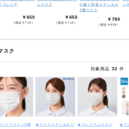
クプレミア
ンマスク
の曇り対策メディカル
ン
3層マスク
￥650
￥650
￥780
（税込￥715）
（税込￥715）
（税込￥858）
マスク
対象商品
32
件
ガードファイン3層
★クラスメディカルリ
★プレミアムマスク
★ア