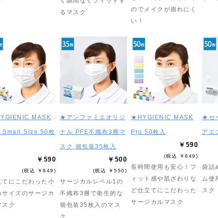
く隙間なくフィットす
のでメイクが崩れにく
るマスク
い！
YGIENIC MASK
★アンファミエオリジ
★HYGIENIC MASK
★セ
 Small Size 50枚
ナル PFE不織布3層マ
Pro 50枚入
アエ
￥590
スク 個包装35枚入
(税込 ￥649)
￥590
￥500
長時間使用も安心！フ
袋詰
(税込 ￥649)
(税込 ￥550)
ィット感や肌ざわりな
ム使
立てにこだわった小
サージカルレベル1の
ど仕立てにこだわった
スク
めサイズのサージカ
不織布3層で衛生的な
サージカルマスク
マスク
個包装35枚入のマス
ク