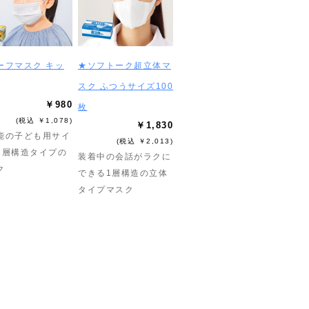
ーフマスク キッ
★ソフトーク超立体マ
スク ふつうサイズ100
￥980
枚
(税込 ￥1,078)
￥1,830
能の子ども用サイ
(税込 ￥2,013)
3層構造タイプの
装着中の会話がラクに
ク
できる1層構造の立体
タイプマスク