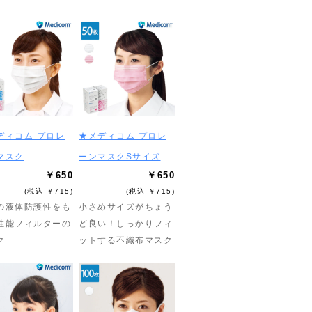
ディコム プロレ
★メディコム プロレ
マスク
ーンマスクSサイズ
￥650
￥650
(税込 ￥715)
(税込 ￥715)
の液体防護性をも
小さめサイズがちょう
性能フィルターの
ど良い！しっかりフィ
ク
ットする不織布マスク