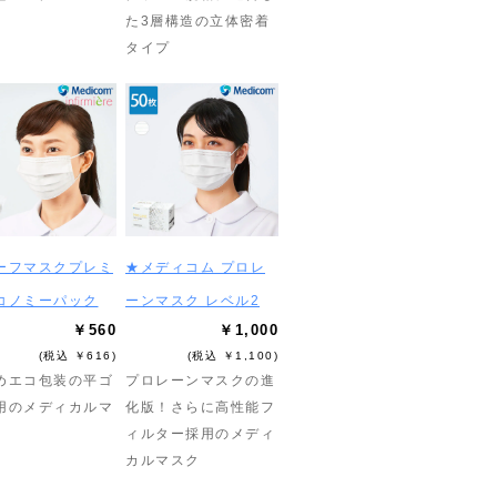
た3層構造の立体密着
タイプ
ーフマスクプレミ
★メディコム プロレ
コノミーパック
ーンマスク レベル2
￥560
￥1,000
(税込 ￥616)
(税込 ￥1,100)
めエコ包装の平ゴ
プロレーンマスクの進
用のメディカルマ
化版！さらに高性能フ
ィルター採用のメディ
カルマスク