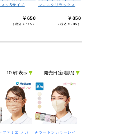
マスクSサイズ
ンマスクリラックス
￥650
￥850
（税込￥715）
（税込￥935）
ンファミエ メガ
★ツートンカラーレイ