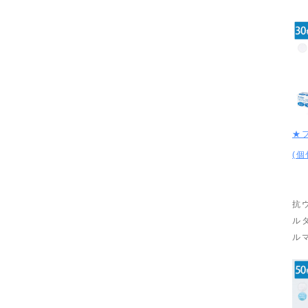
★
(個
抗
ル
ル