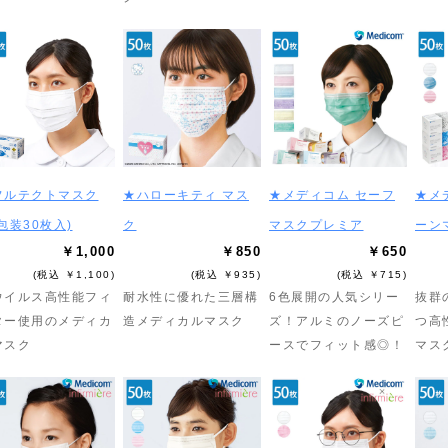
フルテクトマスク
★ハローキティ マス
★メディコム セーフ
★メ
包装30枚入)
ク
マスクプレミア
ーン
￥1,000
￥850
￥650
(税込 ￥1,100)
(税込 ￥935)
(税込 ￥715)
ウイルス高性能フィ
耐水性に優れた三層構
6色展開の人気シリー
抜群
ター使用のメディカ
造メディカルマスク
ズ！アルミのノーズピ
つ高
マスク
ースでフィット感◎！
マス