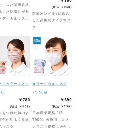
￥780
たコスパ国際規格
(税込 ￥858)
拠した防護性が魅
医療用レベル3に適合
メディカルマスク
した高機能タイプマス
ク
ークカラーマスク
★サージカルマスク
入
YS 50枚
￥780
￥690
(税込 ￥858)
(税込 ￥759)
クをつけた時のよ
日本産業規格 JIS
顔色が明るく見え
T9001 医療用マスク
色マスク
クラスⅡ規格に適合し