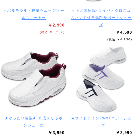
＜バルモラル＞軽量ウエッジソー
＜下北沢病院×ケイパ＞クロスゴ
ルスニーカー
ムバンド外反母趾サポートシュー
￥2,990
ズ
￥4,500
(税込 ￥3,289)
(税込 ￥4,950)
★ゆったり幅広4E舟底スリッポ
★サイドライン2WAYエアーシュ
ンシューズ
ーズ
￥3,990
￥2,990