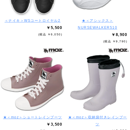
＜ナイキ＞WSコートロイヤル2
★＜アシックス＞
￥5,500
NURSEWALKER510
￥8,900
(税込 ￥6,050)
(税込 ￥9,790)
★＜moz＞ショートレインブーツ
★＜moz＞収納袋付きレインブー
￥3,500
ツ