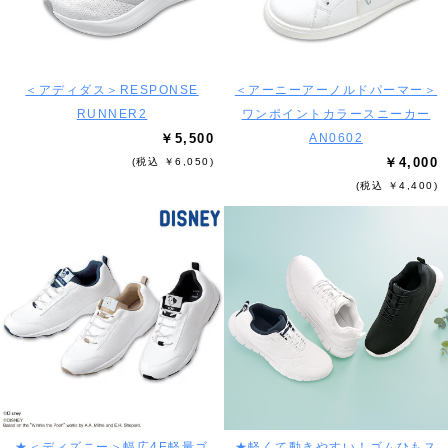
＜アディダス＞RESPONSE
＜アーニーアーノルドパーマー＞
RUNNER2
ワンポイントカラースニーカー
￥5,500
AN0602
￥4,000
(税込 ￥6,050)
(税込 ￥4,400)
★＜ディズニー＞幅広4E軽量ゴ
★軽くて動きやすい！ゴムひもス