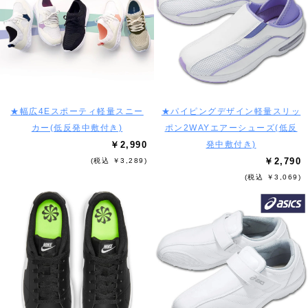
★幅広4Eスポーティ軽量スニー
★パイピングデザイン軽量スリッ
カー(低反発中敷付き)
ポン2WAYエアーシューズ(低反
￥2,990
発中敷付き)
￥2,790
(税込 ￥3,289)
(税込 ￥3,069)