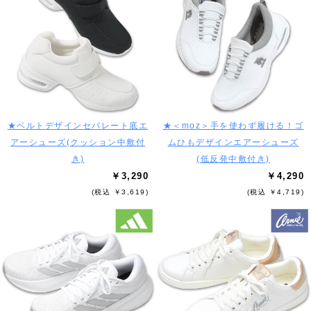
★ベルトデザインセパレート底エ
★＜moz＞手を使わず履ける！ゴ
アーシューズ(クッション中敷付
ムひもデザインエアーシューズ
き)
(低反発中敷付き)
￥3,290
￥4,290
(税込 ￥3,619)
(税込 ￥4,719)