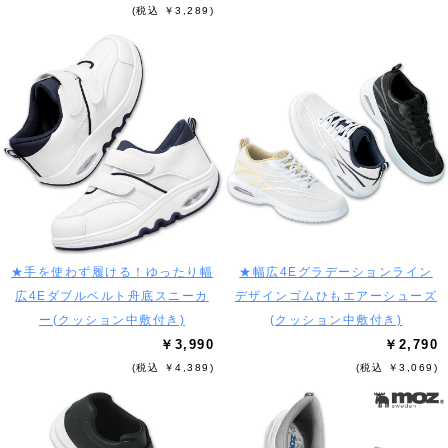
(税込 ￥3,289)
★手を使わず履ける！ゆったり幅
★幅広4Eグラデーションライン
広4Eダブルベルト舟底スニーカ
デザインゴムひもエアーシューズ
ー(クッション中敷付き)
(クッション中敷付き)
￥3,990
￥2,790
(税込 ￥4,389)
(税込 ￥3,069)