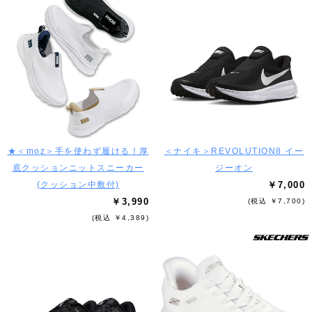
★＜moz＞手を使わず履ける！厚
＜ナイキ＞REVOLUTION8 イー
底クッションニットスニーカー
ジーオン
(クッション中敷付)
￥7,000
￥3,990
(税込 ￥7,700)
(税込 ￥4,389)