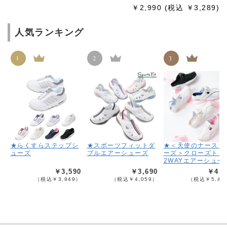
￥2,990
(税込 ￥3,289)
人気ランキング
1
2
3
★らくすらステップシ
★スポーツフィットダ
★＜天使のナースシ
ューズ
ブルエアーシューズ
ーズ＞クローズトッ
2WAYエアーシュー
￥3,590
￥3,690
￥4,9
（税込￥3,949）
（税込￥4,059）
（税込￥5,48