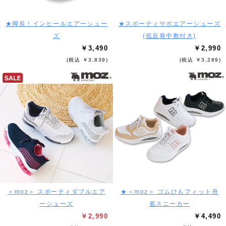
★脚長！インヒールエアーシュー
★スポーティサボエアーシューズ
ズ
(低反発中敷付き)
￥3,490
￥2,990
(税込 ￥3,839)
(税込 ￥3,289)
＜moz＞ スポーティダブルエア
★＜moz＞ ゴムひもフィット舟
ーシューズ
底スニーカー
￥2,990
￥4,490