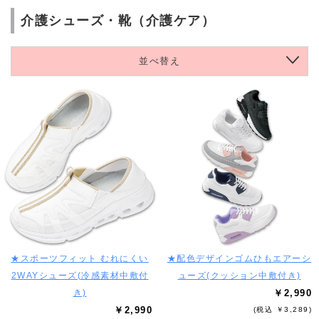
介護シューズ・靴（介護ケア）
並べ替え
★スポーツフィット むれにくい
★配色デザインゴムひもエアーシ
2WAYシューズ(冷感素材中敷付
ューズ(クッション中敷付き)
き)
￥2,990
￥2,990
(税込 ￥3,289)