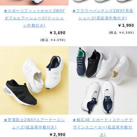
★スポーツフィットかかと2WAY
★フラワーパンチング2WAY舟底
ダブルエアーシューズ(クッショ
シューズ(高反発中敷付き)
ン中敷付き)
￥3,990
￥3,690
(税込 ￥4,389)
(税込 ￥4,059)
★帯電防止2WAYエアーナースシ
★幅広4E スポーティステッチデ
ューズ(低反発中敷付き)
ザインスニーカー(低反発中敷付
￥2,990
き)