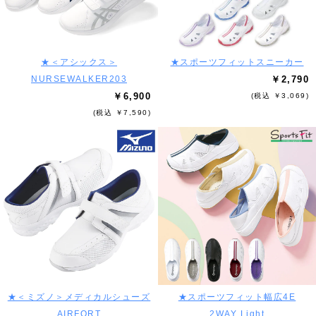
★＜アシックス＞
★スポーツフィットスニーカー
NURSEWALKER203
￥2,790
￥6,900
(税込 ￥3,069)
(税込 ￥7,590)
★＜ミズノ＞メディカルシューズ
★スポーツフィット幅広4E
AIRFORT
2WAY Light