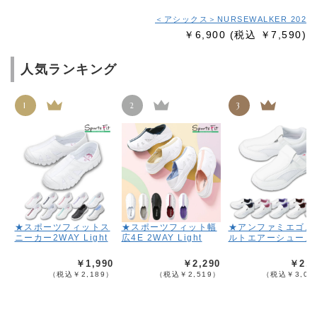
＜アシックス＞NURSEWALKER 202
￥6,900
(税込 ￥7,590)
人気ランキング
1
2
3
★スポーツフィットス
★スポーツフィット幅
★アンファミエゴム
ニーカー2WAY Light
広4E 2WAY Light
ルトエアーシューズ
￥1,990
￥2,290
￥2,7
（税込￥2,189）
（税込￥2,519）
（税込￥3,06