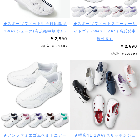
★スポーツフィット甲高対応厚底
★スポーツフィットスニーカーサ
2WAYシューズ(高反発中敷付き)
イドゴム2WAY Light（高反発中
￥2,990
敷付き）
￥2,690
(税込 ￥3,289)
(税込 ￥2,959)
★アンファミエゴムベルトエアー
★幅広4E 2WAYスリッポンシュ