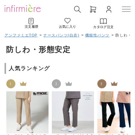
注文履歴
お気に入り
カタログ注文
アンファミエTOP
>
ナースパンツ(白衣)
>
機能性パンツ
>
防しわ・
防しわ・形態安定
人気ランキング
1
2
3