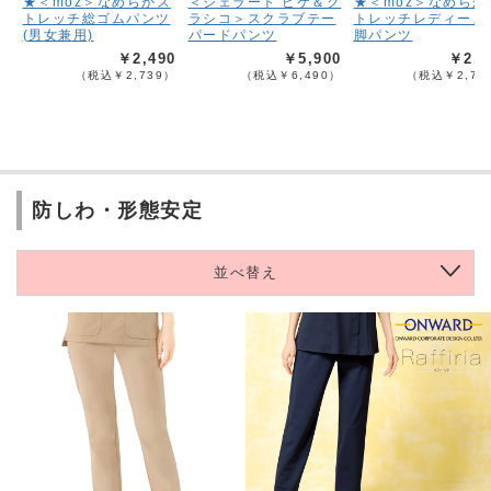
★＜moz＞なめらかス
＜ジェラート ピケ＆ク
★＜moz＞なめらか
トレッチ総ゴムパンツ
ラシコ＞スクラブテー
トレッチレディース
(男女兼用)
パードパンツ
脚パンツ
￥2,490
￥5,900
￥2,4
（税込￥2,739）
（税込￥6,490）
（税込￥2,73
防しわ・形態安定
並べ替え