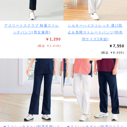
アスリートスクラブ 軽量ストレ
シルキーハイストレッチ 透け防
ッチパンツ(男女兼用)
止＆美脚ストレートパンツ(同色
￥1,290
同サイズ2本組)
￥7,550
(税込 ￥1,419)
(税込 ￥8,305)
★ストレッチギャバ制電美脚シル
★ストレッチギャバ制電ウエスト