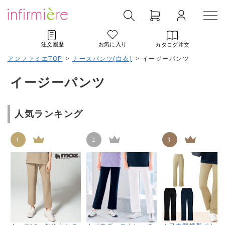
注文履歴
お気に入り
カタログ注文
アンファミエTOP
>
ナースパンツ(白衣)
>
イージーパンツ
イージーパンツ
人気ランキング
1
2
3