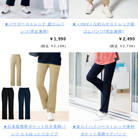
★パウダーストレッチ 総ゴムパ
★＜moz＞なめらかストレッチ総
ンツ(男女兼用)
ゴムパンツ(男女兼用)
￥1,990
￥2,490
(税込 ￥2,189)
(税込 ￥2,739)
★日本製携帯ポケット付き美脚パ
★楽らくハイパーストレッチ便利
ンツ ももゆったりタイプ
ポケット美脚ケアパンツ