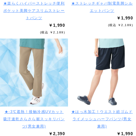
★楽らくハイパーストレッチ便利
★ストレッチギャバ制電美脚シル
ポケット美脚ケアスリムストレー
エットパンツ
トパンツ
￥1,990
￥1,990
(税込 ￥2,189)
(税込 ￥2,189)
★-3℃遮熱！接触冷感UVカット
★はっ水加工！ウエスト総ゴムド
吸汗速乾さらさら裾スッキリパン
ライメッシュハーフパンツ(男女
ツ(男女兼用)
兼用)
￥2,390
￥1,990