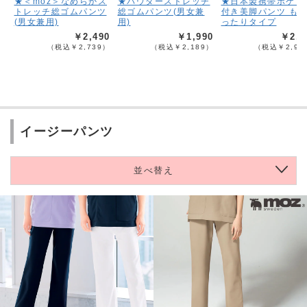
★＜moz＞なめらかス
★パウダーストレッチ
★日本製携帯ポケッ
トレッチ総ゴムパンツ
総ゴムパンツ(男女兼
付き美脚パンツ も
(男女兼用)
用)
ったりタイプ
￥2,490
￥1,990
￥2,6
（税込￥2,739）
（税込￥2,189）
（税込￥2,95
イージーパンツ
並べ替え