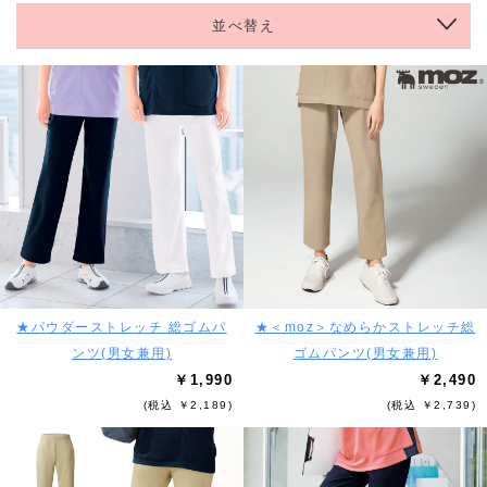
並べ替え
★パウダーストレッチ 総ゴムパ
★＜moz＞なめらかストレッチ総
ンツ(男女兼用)
ゴムパンツ(男女兼用)
￥1,990
￥2,490
(税込 ￥2,189)
(税込 ￥2,739)