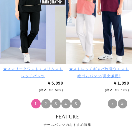
★＜マリークワント＞スリムスト
★ストレッチギャバ制電ウエスト
レッチパンツ
総ゴムパンツ(男女兼用)
￥5,990
￥1,990
(税込 ￥6,589)
(税込 ￥2,189)
1
2
3
4
5
FEATURE
ナースパンツのおすすめ特集