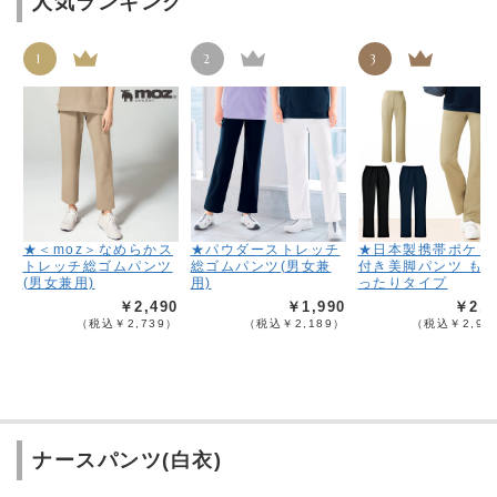
人気ランキング
1
2
3
★＜moz＞なめらかス
★パウダーストレッチ
★日本製携帯ポケッ
トレッチ総ゴムパンツ
総ゴムパンツ(男女兼
付き美脚パンツ も
(男女兼用)
用)
ったりタイプ
￥2,490
￥1,990
￥2,6
（税込￥2,739）
（税込￥2,189）
（税込￥2,95
ナースパンツ(白衣)