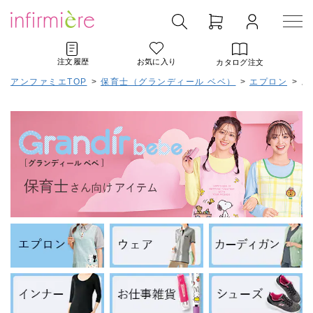
注文履歴
お気に入り
カタログ注文
アンファミエTOP
>
保育士（グランディール ベベ）
>
エプロン
>
ス