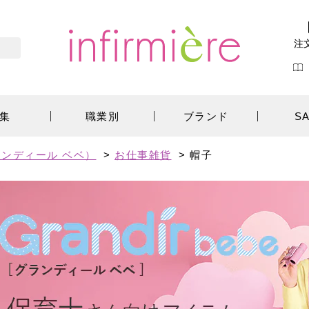
注
集
職業別
ブランド
S
ンディール ベベ）
>
お仕事雑貨
>
帽子