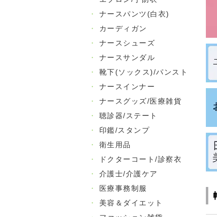
・
ナースパンツ(白衣)
・
カーディガン
・
ナースシューズ
・
ナースサンダル
・
靴下(ソックス)/パンスト
・
ナースインナー
・
ナースグッズ/医療雑貨
・
聴診器/ステート
・
印鑑/スタンプ
・
衛生用品
・
ドクターコート/診察衣
・
介護士/介護ケア
・
医療事務制服
・
美容＆ダイエット