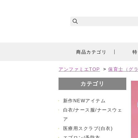
商品カテゴリ
特
アンファミエTOP
>
保育士（グラ
カテゴリ
・
新作NEWアイテム
・
白衣/ナース服/ナースウェ
ア
・
医療用スクラブ(白衣)
・
エプロン/予防衣