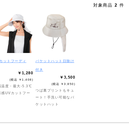
対象商品
2
件
Vカットフーディ
バケットハット日除け
付き
￥1,280
￥3,500
(税込 ￥1,408)
(税込 ￥3,850)
温度・最大-5.3℃
つば裏プリントもキュ
涼感UVカットフー
ート！手洗い可能なバ
ィ
ケットハット