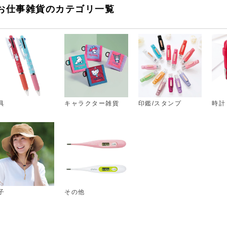
お仕事雑貨のカテゴリ一覧
具
キャラクター雑貨
印鑑/スタンプ
時計
子
その他