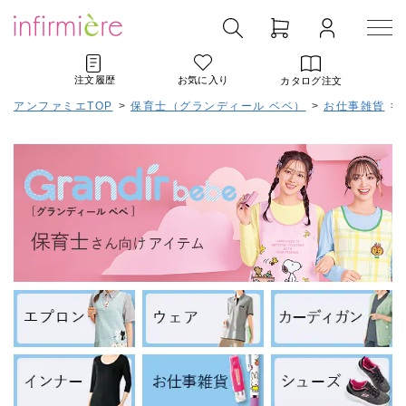
注文履歴
お気に入り
カタログ注文
アンファミエTOP
>
保育士（グランディール ベベ）
>
お仕事雑貨
>