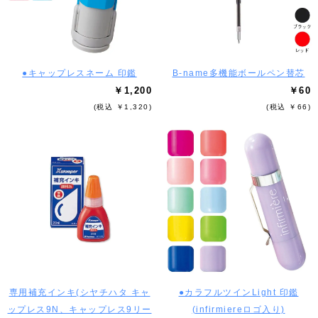
●キャップレスネーム 印鑑
B-name多機能ボールペン替芯
￥1,200
￥60
(税込 ￥1,320)
(税込 ￥66)
専用補充インキ(シヤチハタ キャ
●カラフルツインLight 印鑑
ップレス9N、キャップレス9リー
(infirmiereロゴ入り)