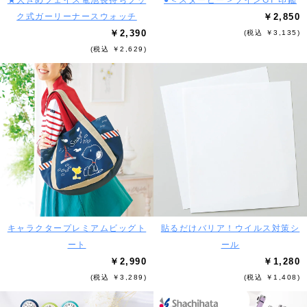
★大きめフェイス電池長持ちフッ
●＜スヌーピー＞ツインGT 印鑑
ク式ガーリーナースウォッチ
￥2,850
￥2,390
(税込 ￥3,135)
(税込 ￥2,629)
キャラクタープレミアムビッグト
貼るだけバリア！ウイルス対策シ
ート
ール
￥2,990
￥1,280
(税込 ￥3,289)
(税込 ￥1,408)