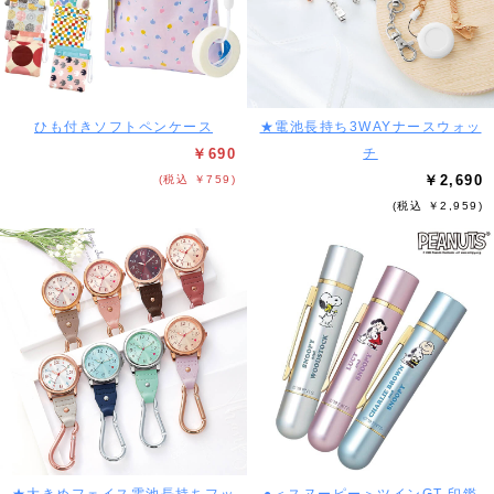
ひも付きソフトペンケース
★電池長持ち3WAYナースウォッ
￥690
チ
￥2,690
(税込 ￥759)
(税込 ￥2,959)