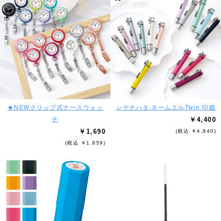
★NEWクリップ式ナースウォッ
シヤチハタ ネームエルTwin 印鑑
チ
￥4,400
￥1,690
(税込 ￥4,840)
(税込 ￥1,859)