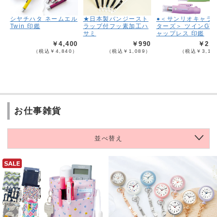
シヤチハタ ネームエル
★日本製バンジースト
●＜サンリオキャラ
Twin 印鑑
ラップ付フッ素加工ハ
ターズ＞ ツインGT
サミ
ャップレス 印鑑
￥4,400
￥990
￥2,8
（税込￥4,840）
（税込￥1,089）
（税込￥3,13
お仕事雑貨
並べ替え