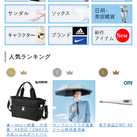
人気ランキング
1
2
3
★＜moz＞軽量・大容
サンブロックラボ遮夏
電子体温計MC-687
量・A4対応！2WAY大
クール晴雨兼用傘
きめショルダートート