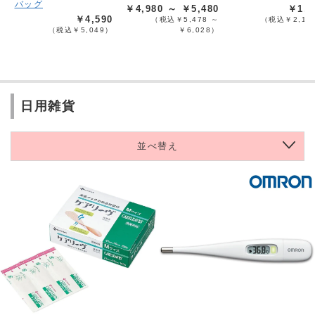
バッグ
￥4,980 ～ ￥5,480
￥1,9
￥4,590
（税込￥5,478 ～
（税込￥2,17
（税込￥5,049）
￥6,028）
日用雑貨
並べ替え