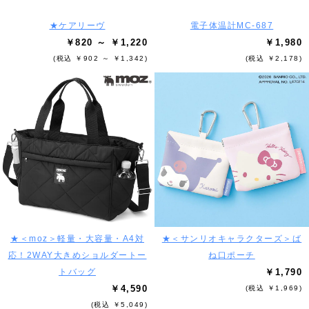
★ケアリーヴ
電子体温計MC-687
￥820 ～ ￥1,220
￥1,980
(税込 ￥902 ～ ￥1,342)
(税込 ￥2,178)
★＜moz＞軽量・大容量・A4対
★＜サンリオキャラクターズ＞ば
応！2WAY大きめショルダートー
ね口ポーチ
トバッグ
￥1,790
￥4,590
(税込 ￥1,969)
(税込 ￥5,049)