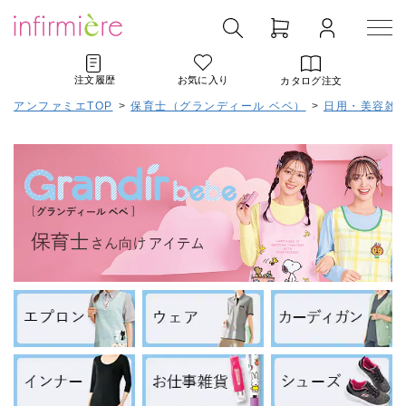
注文履歴
お気に入り
カタログ注文
アンファミエTOP
>
保育士（グランディール ベベ）
>
日用・美容雑