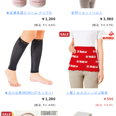
★皮膚保護クリーム クリアG
姿勢リセットベルト
￥1,200
￥3,980
(税込 ￥1,320)
(税込 ￥4,378)
★立ち仕事MOMI×2(モミモミ)
＜履くホカロン＞ロゴ腹巻
￥1,280
￥590
(税込 ￥1,408)
(税込 ￥649)