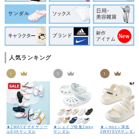
人気ランキング
1
2
3
★2WAYギザギザソー
★シェイプ軽量2way
★＜moz＞厚底
ルEVAサンダル
サンダル
2WAYEVAサンダル