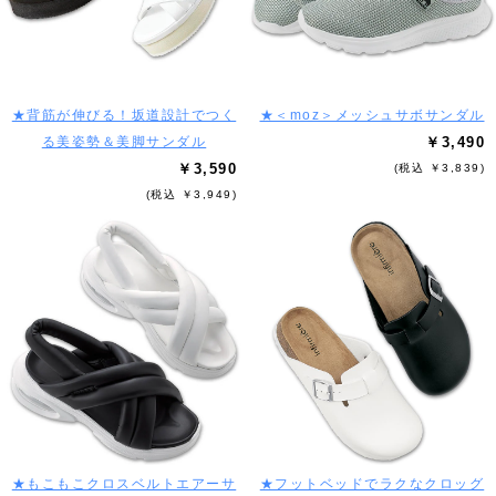
★背筋が伸びる！坂道設計でつく
★＜moz＞メッシュサボサンダル
る美姿勢＆美脚サンダル
￥3,490
￥3,590
(税込 ￥3,839)
(税込 ￥3,949)
★もこもこクロスベルトエアーサ
★フットベッドでラクなクロッグ