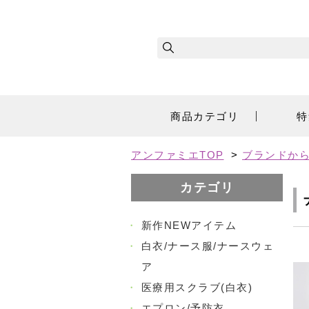
商品カテゴリ
特
アンファミエTOP
>
ブランドか
カテゴリ
・
新作NEWアイテム
・
白衣/ナース服/ナースウェ
ア
・
医療用スクラブ(白衣)
・
エプロン/予防衣