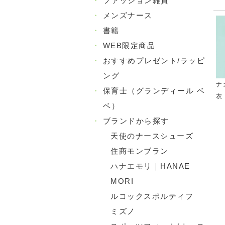
・
ファッション雑貨
・
メンズナース
・
書籍
・
WEB限定商品
・
おすすめプレゼント/ラッピ
ング
ナ
・
保育士（グランディール ベ
衣
ベ）
・
ブランドから探す
天使のナースシューズ
住商モンブラン
ハナエモリ｜HANAE
MORI
ルコックスポルティフ
ミズノ