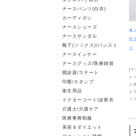
・
ナースパンツ(白衣)
・
カーディガン
・
ナースシューズ
★
・
ナースサンダル
衿
・
靴下(ソックス)/パンスト
ス
・
ナースインナー
・
ナースグッズ/医療雑貨
[
・
聴診器/ステート
レ
・
印鑑/スタンプ
と
・
衛生用品
ト
ッ
・
ドクターコート/診察衣
・
介護士/介護ケア
・
医療事務制服
・
美容＆ダイエット