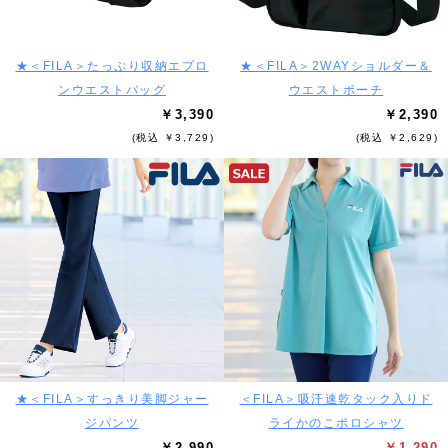
★＜FILA＞たっぷり収納エプロ
★＜FILA＞2WAYショルダー＆
ンウエストバッグ
ウエストポーチ
￥3,390
￥2,390
(税込 ￥3,729)
(税込 ￥2,629)
★＜FILA＞すっきり美脚ジャー
＜FILA＞吸汗速乾タック入りド
ジパンツ
ライかのこポロシャツ
￥2,990
￥1,290