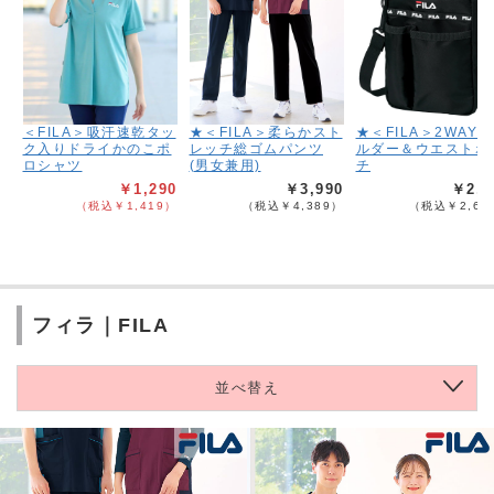
＜FILA＞吸汗速乾タッ
★＜FILA＞柔らかスト
★＜FILA＞2WAY
ク入りドライかのこポ
レッチ総ゴムパンツ
ルダー＆ウエストポ
ロシャツ
(男女兼用)
チ
￥1,290
￥3,990
￥2,3
（税込￥1,419）
（税込￥4,389）
（税込￥2,62
フィラ｜FILA
並べ替え