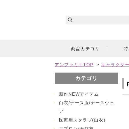
商品カテゴリ
特
アンファミエTOP
>
キャラクタ
カテゴリ
・
新作NEWアイテム
・
白衣/ナース服/ナースウェ
ア
・
医療用スクラブ(白衣)
・
エプロン/予防衣