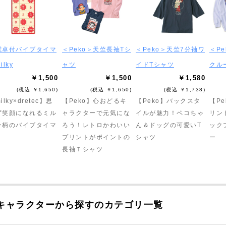
電卓付バイブタイマ
＜Peko＞天竺長袖Tシ
＜Peko＞天竺7分袖ワ
＜Pe
ilky
ャツ
イドTシャツ
クル
￥1,500
￥1,500
￥1,580
(税込 ￥1,650)
(税込 ￥1,650)
(税込 ￥1,738)
ilky×dretec】思
【Peko】心おどるキ
【Peko】バックスタ
【P
ず笑顔になれるミル
ャラクターで元気にな
イルが魅力！ペコちゃ
リン
ー柄のバイブタイマ
ろう！レトロかわいい
ん＆ドッグの可愛いT
ック
プリントがポイントの
シャツ
ー
長袖Ｔシャツ
キャラクターから探すのカテゴリ一覧