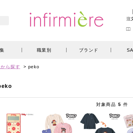
注
集
職業別
ブランド
S
ーから探す
>
peko
peko
対象商品
5
件