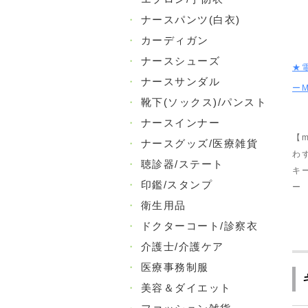
・
ナースパンツ(白衣)
・
カーディガン
・
ナースシューズ
★
・
ナースサンダル
ーM
・
靴下(ソックス)/パンスト
・
ナースインナー
【m
・
ナースグッズ/医療雑貨
わ
・
聴診器/ステート
キ
・
印鑑/スタンプ
ー
・
衛生用品
・
ドクターコート/診察衣
・
介護士/介護ケア
・
医療事務制服
・
美容＆ダイエット